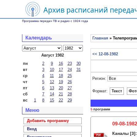
Архив расписаний передач
Программа передач ТВ и радио с 1924 года
Календарь
Главная
» Телепрограм
<< 12-08-1982
Август 1982
пн
2
9
16
23
30
вт
3
10
17
24
31
ср
4
11
18
25
Регион:
чт
5
12
19
26
пт
6
13
20
27
Формат:
Текст
Фот
сб
7
14
21
28
вс
1
8
15
22
29
5
программ
Меню
Добавить программу
09-08-1982
Вход
Каналы
[3]