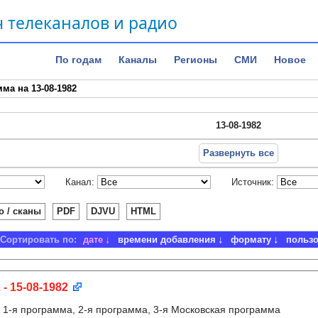
 телеканалов и радио
По годам
Каналы
Регионы
СМИ
Новое
ма на 13-08-1982
13-08-1982
Развернуть все
Канал:
Источник:
о / сканы
PDF
DJVU
HTML
Сортировать по:
дате
времени добавления
формату
польз
 - 15-08-1982
:
1-я программа, 2-я программа, 3-я Московская программа