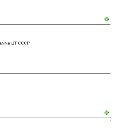
грамма ЦТ ССCР