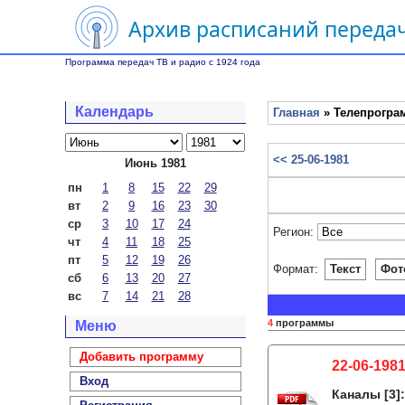
Архив расписаний передач
Программа передач ТВ и радио с 1924 года
Календарь
Главная
» Телепрограм
<< 25-06-1981
Июнь 1981
пн
1
8
15
22
29
вт
2
9
16
23
30
ср
3
10
17
24
Регион:
чт
4
11
18
25
пт
5
12
19
26
Формат:
Текст
Фот
сб
6
13
20
27
вс
7
14
21
28
4
программы
Меню
Добавить программу
22-06-1981
Вход
Каналы
[3]