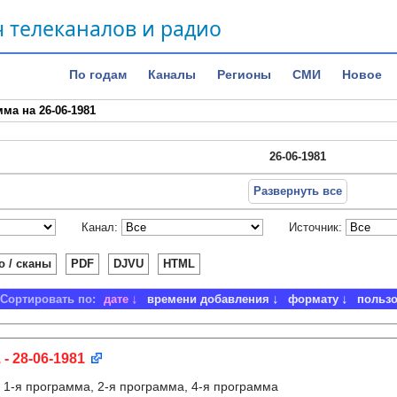
 телеканалов и радио
По годам
Каналы
Регионы
СМИ
Новое
ма на 26-06-1981
26-06-1981
Развернуть все
Канал:
Источник:
о / сканы
PDF
DJVU
HTML
Сортировать по:
дате
времени добавления
формату
польз
 - 28-06-1981
:
1-я программа, 2-я программа, 4-я программа