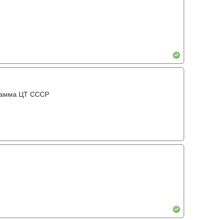
грамма ЦТ ССCР