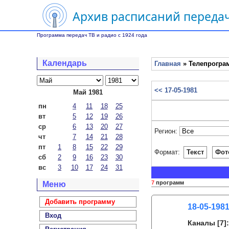
Архив расписаний передач
Программа передач ТВ и радио с 1924 года
Календарь
Главная
» Телепрограм
<< 17-05-1981
Май 1981
пн
4
11
18
25
вт
5
12
19
26
ср
6
13
20
27
Регион:
чт
7
14
21
28
пт
1
8
15
22
29
Формат:
Текст
Фот
сб
2
9
16
23
30
вс
3
10
17
24
31
7
программ
Меню
Добавить программу
18-05-1981
Вход
Каналы
[7]