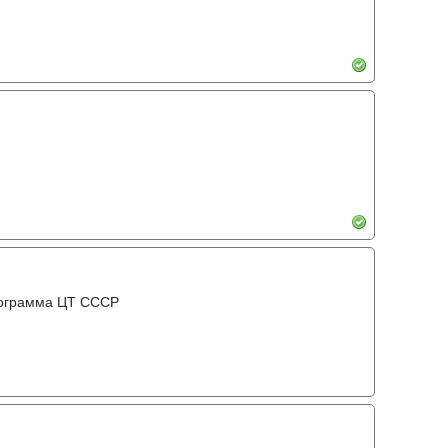
рограмма ЦТ ССCР