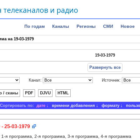
 телеканалов и радио
По годам
Каналы
Регионы
СМИ
Новое
ма на 19-03-1979
19-03-1979
Развернуть все
Канал:
Источник:
о / сканы
PDF
DJVU
HTML
Сортировать по:
дате
времени добавления
формату
польз
 - 25-03-1979
:
1-я программа, 2-я программа, 3-я программа, 4-я программа