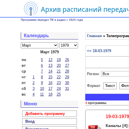
Архив расписаний передач
Программа передач ТВ и радио с 1924 года
Календарь
Главная
» Телепрограм
<< 18-03-1979
Март 1979
пн
5
12
19
26
вт
6
13
20
27
ср
7
14
21
28
Регион:
чт
1
8
15
22
29
пт
2
9
16
23
30
Формат:
Текст
Фот
сб
3
10
17
24
31
вс
4
11
18
25
4
программы
Меню
Добавить программу
19-03-1979
Вход
Каналы
[4]