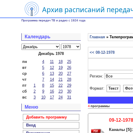
Архив расписаний передач
Программа передач ТВ и радио с 1924 года
Календарь
Главная
» Телепрограм
<< 08-12-1978
Декабрь 1978
пн
4
11
18
25
вт
5
12
19
26
ср
6
13
20
27
Регион:
чт
7
14
21
28
пт
1
8
15
22
29
Формат:
Текст
Фот
сб
2
9
16
23
30
вс
3
10
17
24
31
4
программы
Меню
Добавить программу
09-12-197
Вход
Каналы
[5]