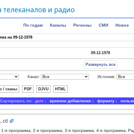
 телеканалов и радио
По годам
Каналы
Регионы
СМИ
Новое
ма на 09-12-1978
09-12-1978
Развернуть все
Канал:
Источник:
о / сканы
PDF
DJVU
HTML
Сортировать по:
дате
времени добавления
формату
польз
8
, сб
:
1-я программа, 2-я программа, 3-я программа, 4-я программа, Ра