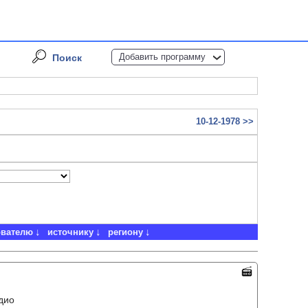
Добавить программу
Поиск
10-12-1978 >>
ователю
источнику
региону
дио