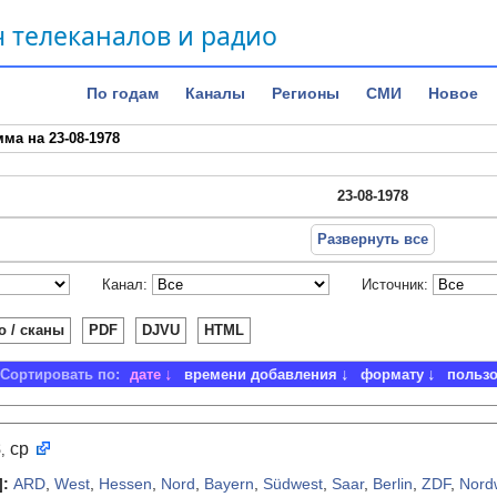
 телеканалов и радио
По годам
Каналы
Регионы
СМИ
Новое
ма на 23-08-1978
23-08-1978
Развернуть все
Канал:
Источник:
о / сканы
PDF
DJVU
HTML
Сортировать по:
дате
времени добавления
формату
польз
8
ср
,
]
:
ARD
,
West
,
Hessen
,
Nord
,
Bayern
,
Südwest
,
Saar
,
Berlin
,
ZDF
,
Nord