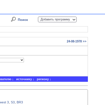
Добавить программу
Поиск
24-08-1978 >>
ователю
источнику
региону
west 3
,
S3
,
BR3