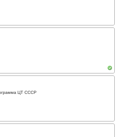
рограмма ЦТ ССCР