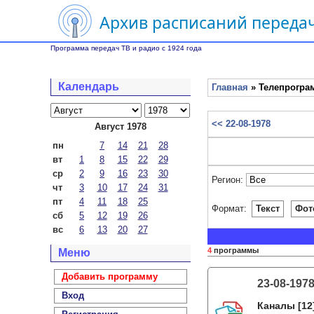
Архив расписаний передач
Программа передач ТВ и радио с 1924 года
Календарь
Главная
» Телепрограм
<< 22-08-1978
Август 1978
пн
7
14
21
28
вт
1
8
15
22
29
ср
2
9
16
23
30
Регион:
чт
3
10
17
24
31
пт
4
11
18
25
Формат:
Текст
Фот
сб
5
12
19
26
вс
6
13
20
27
4
программы
Меню
Добавить программу
23-08-197
Вход
Каналы
[12