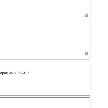
рограмма ЦТ ССCР