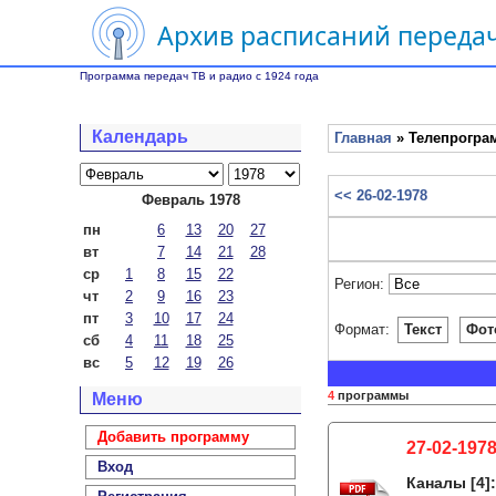
Архив расписаний передач
Программа передач ТВ и радио с 1924 года
Календарь
Главная
» Телепрограм
<< 26-02-1978
Февраль 1978
пн
6
13
20
27
вт
7
14
21
28
ср
1
8
15
22
Регион:
чт
2
9
16
23
пт
3
10
17
24
Формат:
Текст
Фот
сб
4
11
18
25
вс
5
12
19
26
4
программы
Меню
Добавить программу
27-02-1978
Вход
Каналы
[4]