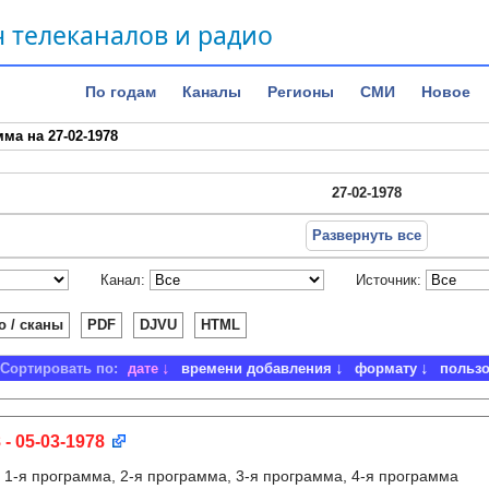
 телеканалов и радио
По годам
Каналы
Регионы
СМИ
Новое
ма на 27-02-1978
27-02-1978
Развернуть все
Канал:
Источник:
о / сканы
PDF
DJVU
HTML
Сортировать по:
дате
времени добавления
формату
польз
 - 05-03-1978
:
1-я программа, 2-я программа, 3-я программа, 4-я программа