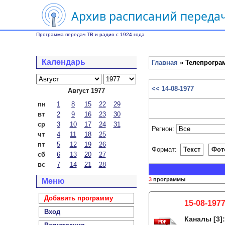
Архив расписаний передач
Программа передач ТВ и радио с 1924 года
Календарь
Главная
» Телепрограм
<< 14-08-1977
Август 1977
пн
1
8
15
22
29
вт
2
9
16
23
30
ср
3
10
17
24
31
Регион:
чт
4
11
18
25
пт
5
12
19
26
Формат:
Текст
Фот
сб
6
13
20
27
вс
7
14
21
28
3
программы
Меню
Добавить программу
15-08-1977
Вход
Каналы
[3]