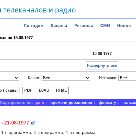
 телеканалов и радио
По годам
Каналы
Регионы
СМИ
Новое
ма на 15-08-1977
15-08-1977
Развернуть все
Канал:
Источник:
о / сканы
PDF
DJVU
HTML
Сортировать по:
дате
времени добавления
формату
польз
 - 21-08-1977
:
1-я программа, 2-я программа, 4-я программа