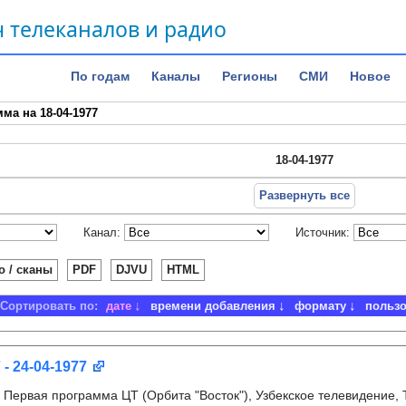
 телеканалов и радио
По годам
Каналы
Регионы
СМИ
Новое
ма на 18-04-1977
18-04-1977
Развернуть все
Канал:
Источник:
о / сканы
PDF
DJVU
HTML
Сортировать по:
дате
времени добавления
формату
польз
 - 24-04-1977
:
Первая программа ЦТ (Орбита "Восток"), Узбекское телевидение,