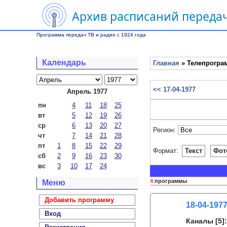
Архив расписаний передач
Программа передач ТВ и радио с 1924 года
Календарь
Главная
» Телепрограм
<< 17-04-1977
Апрель 1977
пн
4
11
18
25
вт
5
12
19
26
ср
6
13
20
27
Регион:
чт
7
14
21
28
пт
1
8
15
22
29
Формат:
Текст
Фот
сб
2
9
16
23
30
вс
3
10
17
24
4
программы
Меню
Добавить программу
18-04-1977
Вход
Каналы
[5]