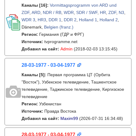
Каналы
[16]
:
Vormittagsprogramm von ARD und
ZDF
,
ARD
,
NDR / RB
,
WDR
,
SDR / SWF
,
HR
,
ZDF
,
N3
,
WDR 3
,
HR3
,
DDR 1
,
DDR 2
,
Holland 1
,
Holland 2
,
Dänemark,
Belgien (franz.)
Регион:
Германия (ГДР и ФРГ)
Источник:
tvprogramme.net
Добавил на сайт:
Admin
(2018-02-03 13:15:45)
28-03-1977 - 03-04-1977
Каналы
[5]
:
Первая программа ЦТ (Орбита
"Восток"), Узбекское телевидение, Ташкентское
телевидение, Таджикское телевидение, Киргизское
телевидение
Регион:
Узбекистан
Источник:
Правда Востока
Добавил на сайт:
Maxim99
(2026-07-31 16:34:48)
28-03-1977 - 03-04-1977