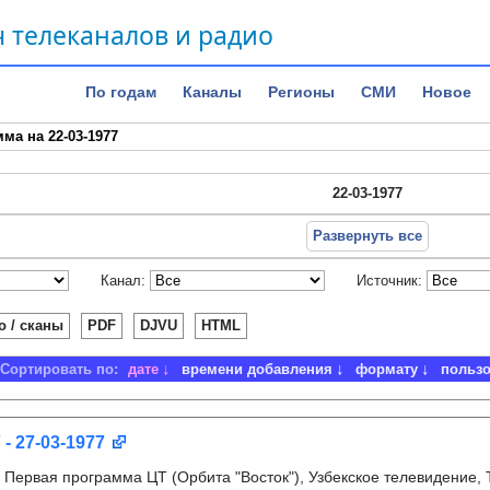
 телеканалов и радио
По годам
Каналы
Регионы
СМИ
Новое
ма на 22-03-1977
22-03-1977
Развернуть все
Канал:
Источник:
о / сканы
PDF
DJVU
HTML
Сортировать по:
дате
времени добавления
формату
польз
 - 27-03-1977
:
Первая программа ЦТ (Орбита "Восток"), Узбекское телевидение,