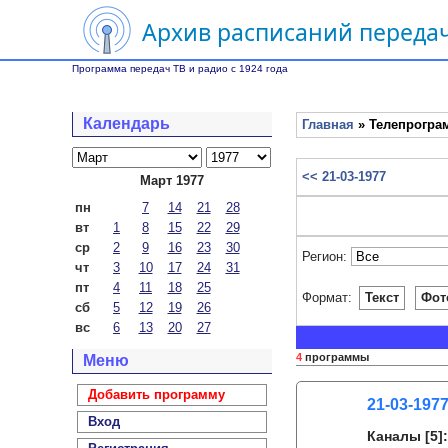
Архив расписаний передач
Программа передач ТВ и радио с 1924 года
Календарь
Главная
» Телепрограм
<< 21-03-1977
Март 1977
пн
7
14
21
28
вт
1
8
15
22
29
ср
2
9
16
23
30
Регион:
чт
3
10
17
24
31
пт
4
11
18
25
Формат:
Текст
Фот
сб
5
12
19
26
вс
6
13
20
27
4
программы
Меню
Добавить программу
21-03-1977
Вход
Каналы
[5]