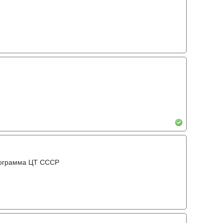
рограмма ЦТ ССCР