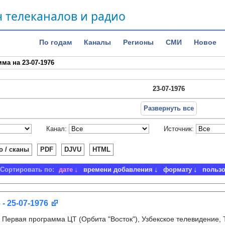
 телеканалов и радио
По годам
Каналы
Регионы
СМИ
Новое
ма на 23-07-1976
23-07-1976
Развернуть все
Канал:
Источник:
о / сканы
PDF
DJVU
HTML
Сортировать по:
дате
времени добавления
формату
польз
 - 25-07-1976
:
Первая программа ЦТ (Орбита "Восток"), Узбекское телевидение,