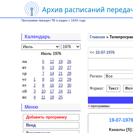
Архив расписаний передач
Программа передач ТВ и радио с 1924 года
Календарь
Главная
» Телепрограм
<< 22-07-1976
Июль 1976
пн
5
12
19
26
вт
6
13
20
27
ср
7
14
21
28
Регион:
чт
1
8
15
22
29
пт
2
9
16
23
30
Формат:
Текст
Фот
сб
3
10
17
24
31
вс
4
11
18
25
4
программы
Меню
Добавить программу
19-07-1976
Вход
Каналы
[5]