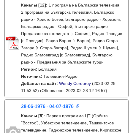
Каналы
[12]
:
1 програма на Българска телевизия,
2 програма на Българска телевизия, Българско
радио - Христо Ботев, Българско радио - Хоризонт,
Българско радио - Орфей, Българско радио -
Предаване за столицата [г. София], Радио Пловдив
[г. Пловдив], Радио Варна [г. Варна], Радио Стара
Загора [г. Стара-Загора], Радио Шумен [г. Шумен],
Радио Благоевград [г. Благоевград], Българско
радио - Предавания за българските турци
Регион:
Болгария
Источник:
Телевизия-Радио
Добавил на сайт:
Wendy Corduroy
(2023-02-28
11:53:52)
(Обновлено: 2023-02-28 12:16:57)
28-06-1976 - 04-07-1976
Каналы
[5]
:
Первая программа ЦТ (Орбита
"Восток"), Узбекское телевидение, Ташкентское
телевидение, Таджикское телевидение, Киргизское