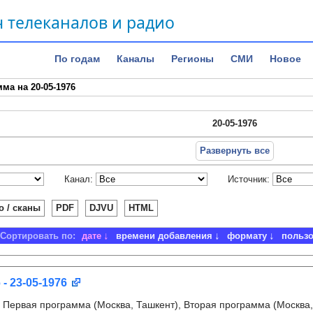
 телеканалов и радио
По годам
Каналы
Регионы
СМИ
Новое
ма на 20-05-1976
20-05-1976
Развернуть все
Канал:
Источник:
о / сканы
PDF
DJVU
HTML
Сортировать по:
дате
времени добавления
формату
польз
 - 23-05-1976
:
Первая программа (Москва, Ташкент), Вторая программа (Москва,