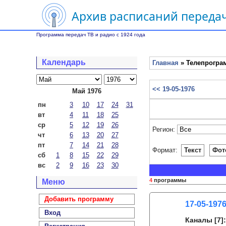
Архив расписаний передач
Программа передач ТВ и радио с 1924 года
Календарь
Главная
» Телепрограм
<< 19-05-1976
Май 1976
пн
3
10
17
24
31
вт
4
11
18
25
ср
5
12
19
26
Регион:
чт
6
13
20
27
пт
7
14
21
28
Формат:
Текст
Фот
сб
1
8
15
22
29
вс
2
9
16
23
30
4
программы
Меню
Добавить программу
17-05-1976
Вход
Каналы
[7]