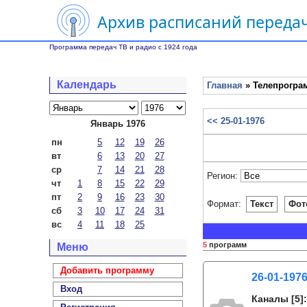
Архив расписаний передач
Программа передач ТВ и радио с 1924 года
Календарь
Главная
» Телепрограм
<< 25-01-1976
Январь 1976
пн
5
12
19
26
вт
6
13
20
27
ср
7
14
21
28
Регион:
чт
1
8
15
22
29
пт
2
9
16
23
30
Формат:
Текст
Фот
сб
3
10
17
24
31
вс
4
11
18
25
5
программ
Меню
Добавить программу
26-01-1976
Вход
Каналы
[5]