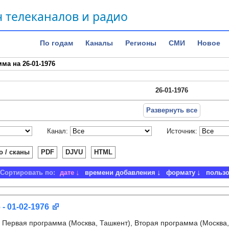
 телеканалов и радио
По годам
Каналы
Регионы
СМИ
Новое
ма на 26-01-1976
26-01-1976
Развернуть все
Канал:
Источник:
о / сканы
PDF
DJVU
HTML
Сортировать по:
дате
времени добавления
формату
польз
 - 01-02-1976
:
Первая программа (Москва, Ташкент), Вторая программа (Москва,