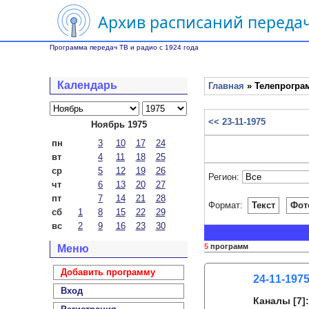
Архив расписаний передач
Программа передач ТВ и радио с 1924 года
Календарь
Главная
» Телепрограм
<< 23-11-1975
Ноябрь 1975
пн
3
10
17
24
вт
4
11
18
25
ср
5
12
19
26
Регион:
чт
6
13
20
27
пт
7
14
21
28
Формат:
Текст
Фот
сб
1
8
15
22
29
вс
2
9
16
23
30
5
программ
Меню
Добавить программу
24-11-1975
Вход
Каналы
[7]