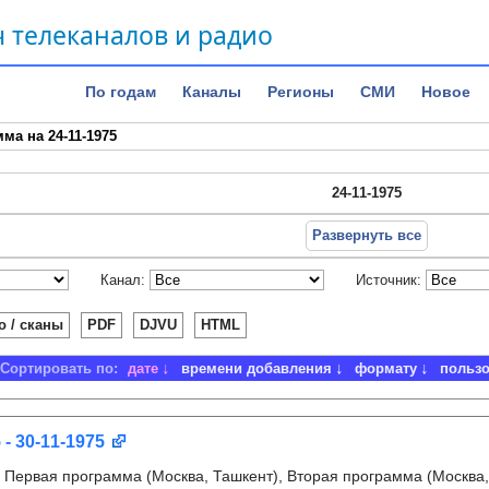
 телеканалов и радио
По годам
Каналы
Регионы
СМИ
Новое
ма на 24-11-1975
24-11-1975
Развернуть все
Канал:
Источник:
о / сканы
PDF
DJVU
HTML
Сортировать по:
дате
времени добавления
формату
польз
 - 30-11-1975
:
Первая программа (Москва, Ташкент), Вторая программа (Москва,