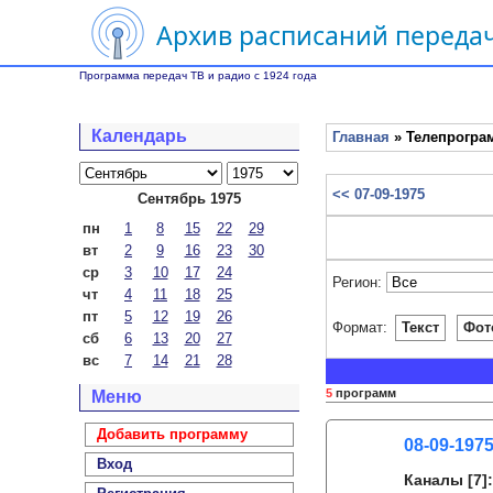
Архив расписаний передач
Программа передач ТВ и радио с 1924 года
Календарь
Главная
» Телепрограм
<< 07-09-1975
Сентябрь 1975
пн
1
8
15
22
29
вт
2
9
16
23
30
ср
3
10
17
24
Регион:
чт
4
11
18
25
пт
5
12
19
26
Формат:
Текст
Фот
сб
6
13
20
27
вс
7
14
21
28
5
программ
Меню
Добавить программу
08-09-1975
Вход
Каналы
[7]