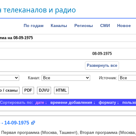
 телеканалов и радио
По годам
Каналы
Регионы
СМИ
Новое
ма на 08-09-1975
08-09-1975
Развернуть все
Канал:
Источник:
о / сканы
PDF
DJVU
HTML
Сортировать по:
дате
времени добавления
формату
польз
 - 14-09-1975
:
Первая программа (Москва, Ташкент), Вторая программа (Москва,