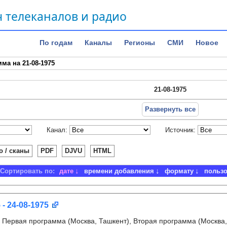
 телеканалов и радио
По годам
Каналы
Регионы
СМИ
Новое
ма на 21-08-1975
21-08-1975
Развернуть все
Канал:
Источник:
о / сканы
PDF
DJVU
HTML
Сортировать по:
дате
времени добавления
формату
польз
 - 24-08-1975
:
Первая программа (Москва, Ташкент), Вторая программа (Москва,