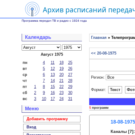
Архив расписаний передач
Программа передач ТВ и радио с 1924 года
Календарь
Главная
» Телепрограм
<< 20-08-1975
Август 1975
пн
4
11
18
25
вт
5
12
19
26
ср
6
13
20
27
Регион:
чт
7
14
21
28
пт
1
8
15
22
29
Формат:
Текст
Фот
сб
2
9
16
23
30
вс
3
10
17
24
31
5
программ
Меню
Добавить программу
18-08-1975
Вход
Каналы
[7]