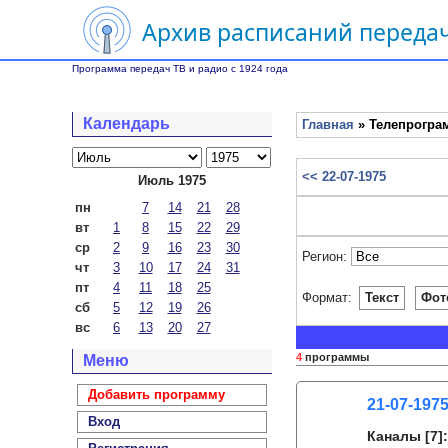
Архив расписаний передач
Программа передач ТВ и радио с 1924 года
Календарь
Главная
» Телепрограм
<< 22-07-1975
Июль 1975
пн
7
14
21
28
вт
1
8
15
22
29
ср
2
9
16
23
30
Регион:
чт
3
10
17
24
31
пт
4
11
18
25
Формат:
Текст
Фот
сб
5
12
19
26
вс
6
13
20
27
4
программы
Меню
Добавить программу
21-07-1975
Вход
Каналы
[7]