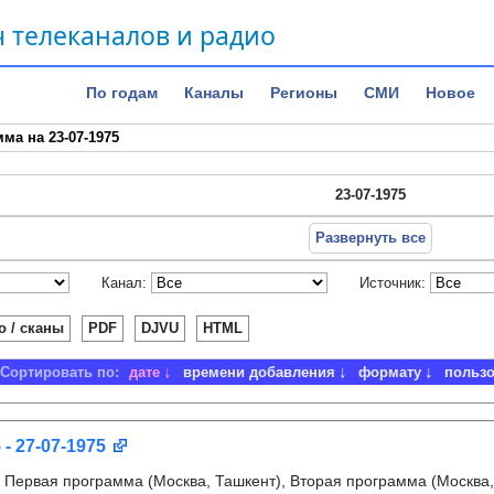
 телеканалов и радио
По годам
Каналы
Регионы
СМИ
Новое
ма на 23-07-1975
23-07-1975
Развернуть все
Канал:
Источник:
о / сканы
PDF
DJVU
HTML
Сортировать по:
дате
времени добавления
формату
польз
 - 27-07-1975
:
Первая программа (Москва, Ташкент), Вторая программа (Москва,