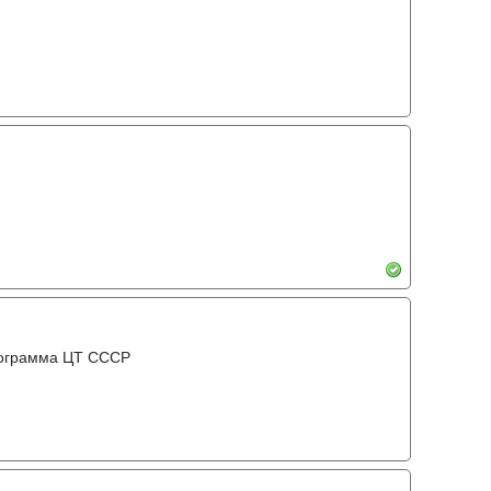
рограмма ЦТ ССCР