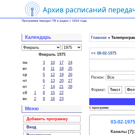
Архив расписаний передач
Программа передач ТВ и радио с 1924 года
Календарь
Главная
» Телепрограм
<< 08-02-1975
Февраль 1975
пн
3
10
17
24
вт
4
11
18
25
ср
5
12
19
26
Регион:
чт
6
13
20
27
пт
7
14
21
28
Формат:
Текст
Фот
сб
1
8
15
22
вс
2
9
16
23
5
программ
Меню
Добавить программу
03-02-1975
Вход
Каналы
[7]