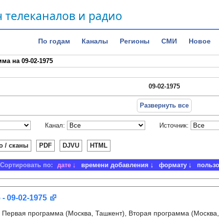
 телеканалов и радио
По годам
Каналы
Регионы
СМИ
Новое
ма на 09-02-1975
09-02-1975
Развернуть все
Канал:
Источник:
о / сканы
PDF
DJVU
HTML
Сортировать по:
дате
времени добавления
формату
польз
 - 09-02-1975
:
Первая программа (Москва, Ташкент), Вторая программа (Москва,