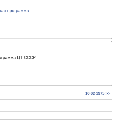
тая программа
рограмма ЦТ ССCР
10-02-1975 >>