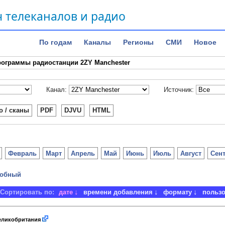
 телеканалов и радио
По годам
Каналы
Регионы
СМИ
Новое
ограммы радиостанции 2ZY Manchester
Канал:
Источник:
о / сканы
PDF
DJVU
HTML
Февраль
Март
Апрель
Май
Июнь
Июль
Август
Сен
обный
Сортировать по:
дате
времени добавления
формату
польз
ликобритания