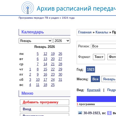
Архив расписаний передач
Программа передач ТВ и радио с 1924 года
Календарь
Главная
»
Каналы
» Пр
Регион:
Январь 2026
пн
5
12
19
26
Формат:
Текст
Фот
вт
6
13
20
27
ср
7
14
21
28
чт
1
8
15
22
29
Год:
1923
пт
2
9
16
23
30
Месяц:
Все
Январь
сб
3
10
17
24
31
вс
4
11
18
25
Вид:
Краткий
|
Подр
Меню
Добавить программу
1
программа
Вход
30-09-1923
, вс
6
Ве