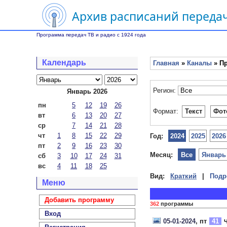
Архив расписаний передач
Программа передач ТВ и радио с 1924 года
Календарь
Главная
»
Каналы
» Пр
Регион:
Январь 2026
пн
5
12
19
26
Формат:
Текст
Фот
вт
6
13
20
27
ср
7
14
21
28
чт
1
8
15
22
29
Год:
2024
2025
2026
пт
2
9
16
23
30
Месяц:
Все
Январь
сб
3
10
17
24
31
вс
4
11
18
25
Вид:
Краткий
|
Подр
Меню
Добавить программу
362
программы
Вход
05-01-2024
, пт
41
Ч