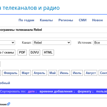
 телеканалов и радио
По годам
Каналы
Регионы
СМИ
Новое
ограммы телеканала Rebel
Канал:
Источник:
о / сканы
PDF
DJVU
HTML
Февраль
Март
Апрель
Май
Июнь
Июль
Август
Сен
обный
Сортировать по:
дате
времени добавления
формату
польз
ехия