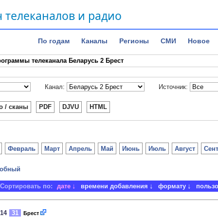
 телеканалов и радио
По годам
Каналы
Регионы
СМИ
Новое
ограммы телеканала Беларусь 2 Брест
Канал:
Источник:
о / сканы
PDF
DJVU
HTML
Февраль
Март
Апрель
Май
Июнь
Июль
Август
Сен
обный
Сортировать по:
дате
времени добавления
формату
польз
014
31
Брест