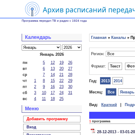
Архив расписаний передач
Программа передач ТВ и радио с 1924 года
Календарь
Главная
»
Каналы
» Пр
Регион:
Январь 2026
пн
5
12
19
26
Формат:
Текст
Фот
вт
6
13
20
27
ср
7
14
21
28
чт
1
8
15
22
29
Год:
2013
2014
пт
2
9
16
23
30
Месяц:
Все
Январь
сб
3
10
17
24
31
вс
4
11
18
25
Вид:
Краткий
|
Подр
Меню
Добавить программу
1
программа
Вход
28-12-2013 - 03-01-2