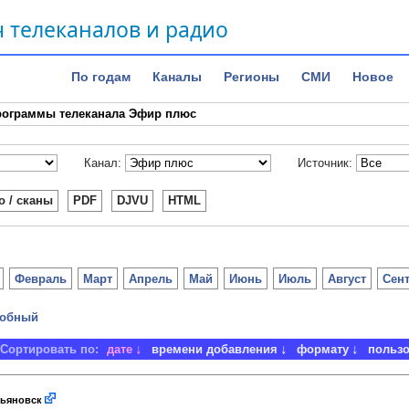
 телеканалов и радио
По годам
Каналы
Регионы
СМИ
Новое
рограммы телеканала Эфир плюс
Канал:
Источник:
о / сканы
PDF
DJVU
HTML
Февраль
Март
Апрель
Май
Июнь
Июль
Август
Сен
обный
Сортировать по:
дате
времени добавления
формату
польз
ьяновск