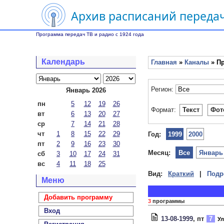
Архив расписаний передач
Программа передач ТВ и радио с 1924 года
Календарь
Главная
»
Каналы
» П
Регион:
Январь 2026
пн
5
12
19
26
Формат:
Текст
Фот
вт
6
13
20
27
ср
7
14
21
28
чт
1
8
15
22
29
Год:
1999
2000
пт
2
9
16
23
30
Месяц:
Все
Январь
сб
3
10
17
24
31
вс
4
11
18
25
Вид:
Краткий
|
Подр
Меню
Добавить программу
3
программы
Вход
13-08-1999
, пт
7
Ул