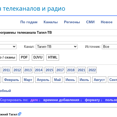
 телеканалов и радио
По годам
Каналы
Регионы
СМИ
Новое
ограммы телеканала Тагил-ТВ
Канал:
Источник:
о / сканы
PDF
DJVU
HTML
2011
2012
2013
2014
2015
2017
2018
2021
2022
Февраль
Март
Апрель
Май
Июнь
Июль
Август
Сен
обный
Сортировать по:
дате
времени добавления
формату
польз
жний Тагил