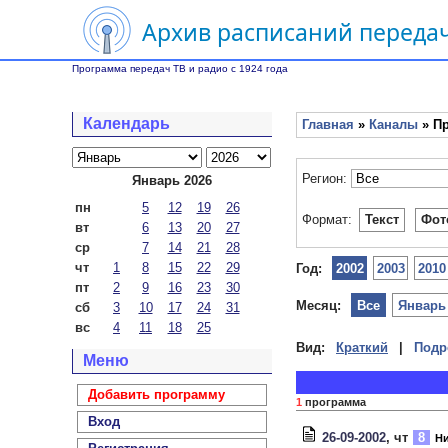
Архив расписаний передач
Программа передач ТВ и радио с 1924 года
Календарь
Главная
»
Каналы
» Пр
Регион:
Январь 2026
пн
5
12
19
26
Формат:
Текст
Фот
вт
6
13
20
27
ср
7
14
21
28
чт
1
8
15
22
29
Год:
2002
2003
2010
пт
2
9
16
23
30
Месяц:
Все
Январь
сб
3
10
17
24
31
вс
4
11
18
25
Вид:
Краткий
|
Подр
Меню
Добавить программу
1
программа
Вход
26-09-2002
, чт
8
Ни