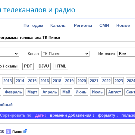
 телеканалов и радио
По годам
Каналы
Регионы
СМИ
Новое
ограммы телеканала ТК Пинск
Канал:
Источник:
о / сканы
PDF
DJVU
HTML
2013
2014
2015
2016
2018
2019
2020
2021
2022
2023
202
Февраль
Март
Апрель
Май
Июнь
Июль
Август
Сен
обный
Сортировать по:
дате
времени добавления
формату
польз
010
9
Пинск