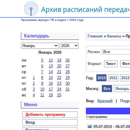
Архив расписаний передач
Программа передач ТВ и радио с 1924 года
Календарь
Главная
»
Каналы
» Пр
Регион:
Январь 2026
пн
5
12
19
26
Формат:
Текст
Фот
вт
6
13
20
27
ср
7
14
21
28
чт
1
8
15
22
29
Год:
2010
2011
2012
пт
2
9
16
23
30
Месяц:
Все
Январь
сб
3
10
17
24
31
вс
4
11
18
25
Вид:
Краткий
|
Подр
Меню
Добавить программу
3
программы
Вход
05-07-2010 - 06-07-2