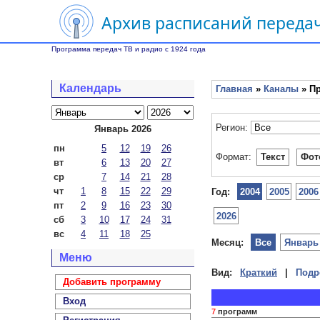
Архив расписаний передач
Программа передач ТВ и радио с 1924 года
Календарь
Главная
»
Каналы
» Пр
Регион:
Январь 2026
пн
5
12
19
26
Формат:
Текст
Фот
вт
6
13
20
27
ср
7
14
21
28
чт
1
8
15
22
29
Год:
2004
2005
2006
пт
2
9
16
23
30
2026
сб
3
10
17
24
31
вс
4
11
18
25
Месяц:
Все
Январь
Меню
Вид:
Краткий
|
Подр
Добавить программу
Вход
7
программ