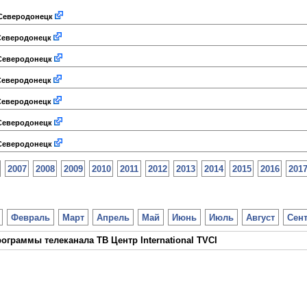
еверодонецк
еверодонецк
еверодонецк
еверодонецк
еверодонецк
еверодонецк
еверодонецк
2007
2008
2009
2010
2011
2012
2013
2014
2015
2016
201
Февраль
Март
Апрель
Май
Июнь
Июль
Август
Сен
ограммы телеканала ТВ Центр International TVCI