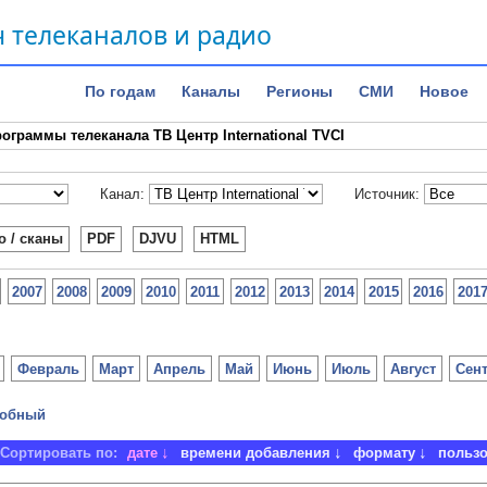
 телеканалов и радио
По годам
Каналы
Регионы
СМИ
Новое
ограммы телеканала ТВ Центр International TVCI
Канал:
Источник:
о / сканы
PDF
DJVU
HTML
2007
2008
2009
2010
2011
2012
2013
2014
2015
2016
201
Февраль
Март
Апрель
Май
Июнь
Июль
Август
Сен
обный
Сортировать по:
дате
времени добавления
формату
польз