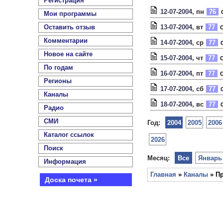
Регистрация
12-07-2004
, пн
76
С
Мои программы
Оставить отзыв
13-07-2004
, вт
77
С
Комментарии
14-07-2004
, ср
77
С
Новое на сайте
15-07-2004
, чт
77
С
По годам
16-07-2004
, пт
77
С
Регионы
17-07-2004
, сб
77
С
Каналы
18-07-2004
, вс
77
С
Радио
СМИ
Год:
2004
2005
2006
Каталог ссылок
2026
Поиск
Месяц:
Все
Январь
Информация
Главная
»
Каналы
» Пр
Доска почета »