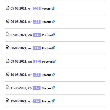
05-08-2021
, чт
132
Россия
06-08-2021
, пт
133
Россия
07-08-2021
, сб
136
Россия
08-08-2021
, вс
136
Россия
09-08-2021
, пн
121
Россия
10-08-2021
, вт
137
Россия
11-08-2021
, ср
144
Россия
12-08-2021
, чт
142
Россия