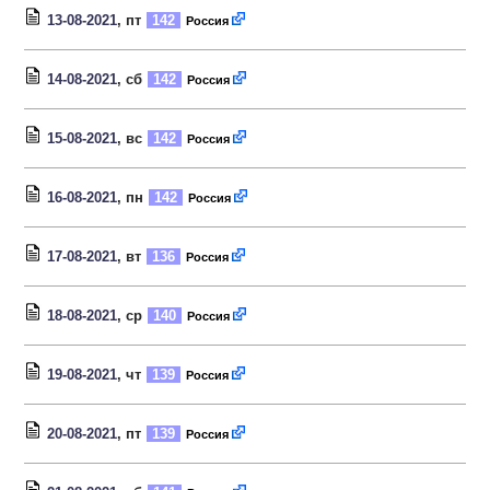
13-08-2021
, пт
142
Россия
14-08-2021
, сб
142
Россия
15-08-2021
, вс
142
Россия
16-08-2021
, пн
142
Россия
17-08-2021
, вт
136
Россия
18-08-2021
, ср
140
Россия
19-08-2021
, чт
139
Россия
20-08-2021
, пт
139
Россия