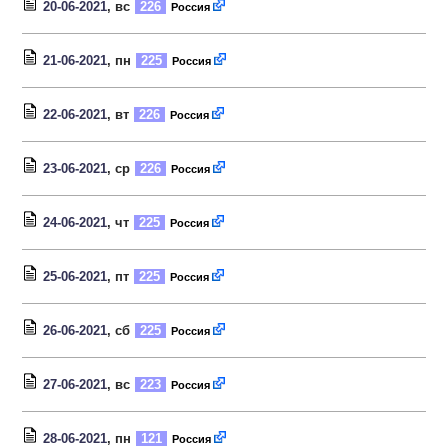
20-06-2021
, вс
226
Россия
21-06-2021
, пн
225
Россия
22-06-2021
, вт
226
Россия
23-06-2021
, ср
226
Россия
24-06-2021
, чт
225
Россия
25-06-2021
, пт
225
Россия
26-06-2021
, сб
225
Россия
27-06-2021
, вс
223
Россия
28-06-2021
, пн
121
Россия