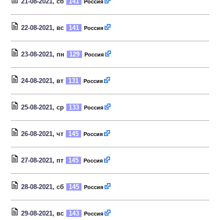
21-08-2021
, сб
141
Россия
22-08-2021
, вс
141
Россия
23-08-2021
, пн
129
Россия
24-08-2021
, вт
131
Россия
25-08-2021
, ср
133
Россия
26-08-2021
, чт
145
Россия
27-08-2021
, пт
145
Россия
28-08-2021
, сб
145
Россия
29-08-2021
, вс
143
Россия