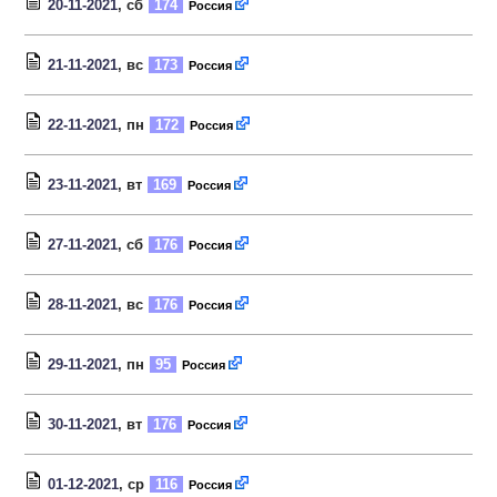
20-11-2021
, сб
174
Россия
21-11-2021
, вс
173
Россия
22-11-2021
, пн
172
Россия
23-11-2021
, вт
169
Россия
27-11-2021
, сб
176
Россия
28-11-2021
, вс
176
Россия
29-11-2021
, пн
95
Россия
30-11-2021
, вт
176
Россия
01-12-2021
, ср
116
Россия