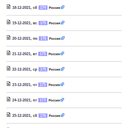
18-12-2021
, сб
174
Россия
19-12-2021
, вс
175
Россия
20-12-2021
, пн
176
Россия
21-12-2021
, вт
175
Россия
22-12-2021
, ср
175
Россия
23-12-2021
, чт
175
Россия
24-12-2021
, пт
173
Россия
25-12-2021
, сб
176
Россия