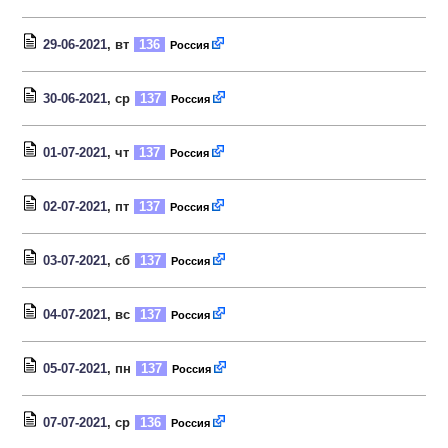
29-06-2021
, вт
136
Россия
30-06-2021
, ср
137
Россия
01-07-2021
, чт
137
Россия
02-07-2021
, пт
137
Россия
03-07-2021
, сб
137
Россия
04-07-2021
, вс
137
Россия
05-07-2021
, пн
137
Россия
07-07-2021
, ср
136
Россия