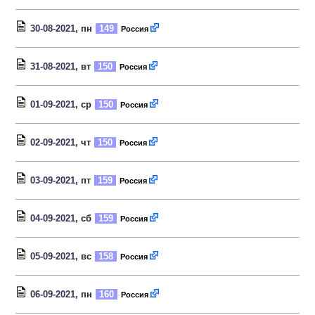
30-08-2021
, пн
149
Россия
31-08-2021
, вт
150
Россия
01-09-2021
, ср
150
Россия
02-09-2021
, чт
150
Россия
03-09-2021
, пт
159
Россия
04-09-2021
, сб
159
Россия
05-09-2021
, вс
158
Россия
06-09-2021
, пн
160
Россия