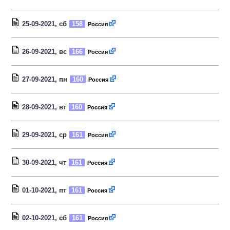
25-09-2021
, сб
158
Россия
26-09-2021
, вс
166
Россия
27-09-2021
, пн
160
Россия
28-09-2021
, вт
160
Россия
29-09-2021
, ср
161
Россия
30-09-2021
, чт
161
Россия
01-10-2021
, пт
161
Россия
02-10-2021
, сб
161
Россия