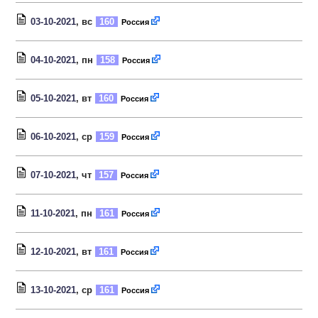
03-10-2021
, вс
160
Россия
04-10-2021
, пн
158
Россия
05-10-2021
, вт
160
Россия
06-10-2021
, ср
159
Россия
07-10-2021
, чт
157
Россия
11-10-2021
, пн
161
Россия
12-10-2021
, вт
161
Россия
13-10-2021
, ср
161
Россия