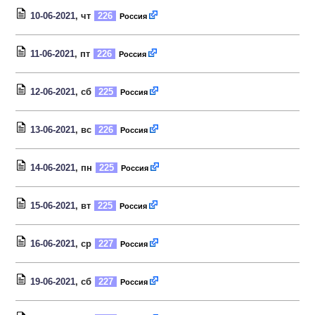
10-06-2021
, чт
226
Россия
11-06-2021
, пт
226
Россия
12-06-2021
, сб
225
Россия
13-06-2021
, вс
226
Россия
14-06-2021
, пн
225
Россия
15-06-2021
, вт
225
Россия
16-06-2021
, ср
227
Россия
19-06-2021
, сб
227
Россия