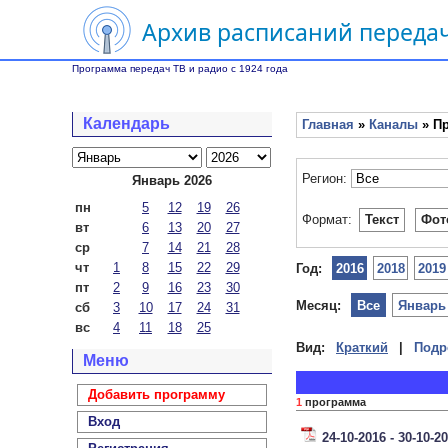
Архив расписаний передач
Программа передач ТВ и радио с 1924 года
Календарь
Главная
»
Каналы
» Пр
Регион:
Январь 2026
пн
5
12
19
26
Формат:
Текст
Фот
вт
6
13
20
27
ср
7
14
21
28
чт
1
8
15
22
29
Год:
2016
2018
2019
пт
2
9
16
23
30
Месяц:
Все
Январь
сб
3
10
17
24
31
вс
4
11
18
25
Вид:
Краткий
|
Подр
Меню
Добавить программу
1
программа
Вход
24-10-2016 - 30-10-2