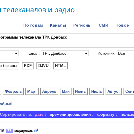
 телеканалов и радио
По годам
Каналы
Регионы
СМИ
Новое
ограммы телеканала ТРК Донбасс
Канал:
Источник:
о / сканы
PDF
DJVU
HTML
Февраль
Март
Апрель
Май
Июнь
Июль
Август
Сен
обный
Сортировать по:
дате
времени добавления
формату
польз
016
37
Мариуполь