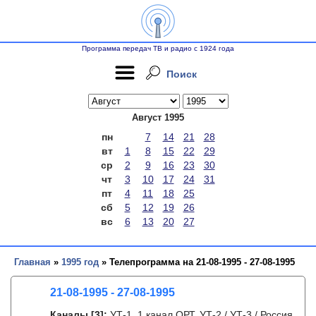
Программа передач ТВ и радио с 1924 года
Поиск
Август 1995
пн
7
14
21
28
вт
1
8
15
22
29
ср
2
9
16
23
30
чт
3
10
17
24
31
пт
4
11
18
25
сб
5
12
19
26
вс
6
13
20
27
Главная
»
1995 год
» Телепрограмма на 21-08-1995 - 27-08-1995
21-08-1995 - 27-08-1995
Каналы
[3]
:
УТ-1, 1 канал ОРТ, УТ-2 / УТ-3 / Россия