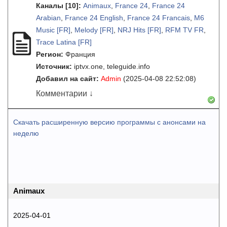
Каналы
[10]
:
Animaux
,
France 24
,
France 24
Arabian
,
France 24 English
,
France 24 Francais
,
M6
Music [FR]
,
Melody [FR]
,
NRJ Hits [FR]
,
RFM TV FR
,
Trace Latina [FR]
Регион:
Франция
Источник:
iptvx.one, teleguide.info
Добавил на сайт:
Admin
(2025-04-08 22:52:08)
Комментарии ↓
Скачать расширенную версию программы с анонсами на
неделю
Animaux
2025-04-01