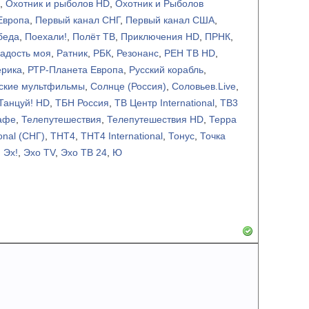
,
Охотник и рыболов HD
,
Охотник и Рыболов
Европа
,
Первый канал СНГ
,
Первый канал США
,
беда
,
Поехали!
,
Полёт ТВ
,
Приключения HD
,
ПРНК
,
адость моя
,
Ратник
,
РБК
,
Резонанс
,
РЕН ТВ HD
,
ерика
,
РТР-Планета Европа
,
Русский корабль
,
ские мультфильмы
,
Солнце (Россия)
,
Соловьев.Live
,
Танцуй! HD
,
ТБН Россия
,
ТВ Центр International
,
ТВ3
афе
,
Телепутешествия
,
Телепутешествия HD
,
Терра
onal (СНГ)
,
ТНТ4
,
ТНТ4 International
,
Тонус
,
Точка
,
Эх!
,
Эхо TV
,
Эхо ТВ 24
,
Ю