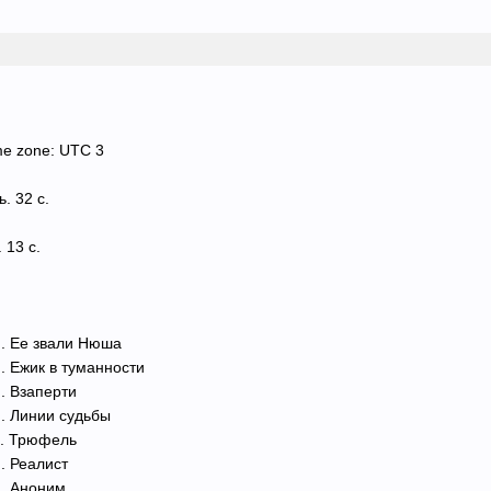
me zone: UTC 3
. 32 с.
 13 с.
. Ее звали Нюша
. Ежик в туманности
. Взаперти
. Линии судьбы
и. Трюфель
. Реалист
и. Аноним