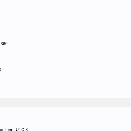
 360
о
0
me zone: UTC 3