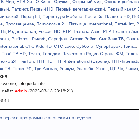
ТВ-Мир
,
НТВ-Хит
,
О Кино!
,
Оружие
,
Открытый мир
,
Охота и рыбалка
дный
,
Патриот
,
Первый HD
,
Первый вегетарианский
,
Первый канал 
мический
,
Перец Int
,
Перпетуум Мобиле
,
Пес и Ко
,
Планета HD
,
По
ие
,
Просвещение
,
Психология 21
,
Пятница International
,
Пятый Int
,
Р
 ТВ
,
Родной канал
,
Россия HD
,
РТР-Планета Азия
,
РТР-Планета Ам
хота
,
Рыболов
,
Рыжий
,
Сарафан
,
Сказки Зайки
,
Смайлик ТВ
,
Совет
nternational
,
СТС Kids HD
,
СТС Love
,
Суббота
,
СуперГерои
,
Тайна
,
,
Твоё ТВ HD
,
Театр
,
Теледом
,
Телеканал Радио Страна ФМ
,
Телек
Техно 24
,
ТипТоп
,
ТНТ HD
,
ТНТ-International (Европа)
,
ТНТ-Internati
ка ТВ
,
Точка.РФ
,
Три Ангела
,
Уникум
,
Усадьба
,
Успех
,
ЦТ
,
Че
,
Чижик
сия
ptvx.one, teleguide.info
 сайт:
Admin
(2025-03-18 23:18:21)
ии ↓
ю версию программы с анонсами на неделю