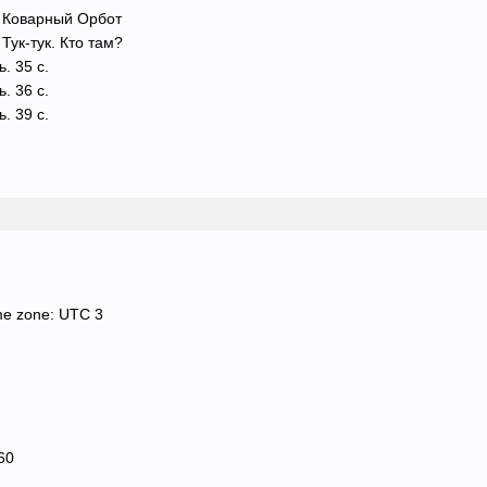
. Коварный Орбот
Тук-тук. Кто там?
. 35 с.
. 36 с.
. 39 с.
me zone: UTC 3
60