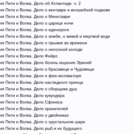
я Пети и Волка. Дело об Атлантиде. ч. 2
ия Пети и Волка. Дело о кентавре и волшебной подкове
ия Пети и Волка. Дело о Минотавре
ия Пети и Волка. Дело о царице ночи
ия Пети и Волка. Дело о единороге
ия Пети и Волка. Дело о зомби, о живой и мертвой воде
ия Пети и Волка. Дело о прыжке во времени
ия Пети и Волка. Дело о неполной колоде
ия Пети и Волка. Дело Фейро
ия Пети и Волка. Дело богинь мщения Эриний
ия Пети и Волка. Дело о Красавице и Чудовище
ия Пети и Волка. Дело о фее-мотиваторе
ия Пети и Волка. Дело наследного принца
ия Пети и Волка. Дело о сборщике душ
ия Пети и Волка. Дело кукундера
ия Пети и Волка. Дело Сфинкса
ия Пети и Волка. Дело хранителей
ия Пети и Волка. Дело о двойниках
ия Пети и Волка. Дело о хрустальном шаре
ия Пети и Волка. Дело рыб и их будущего