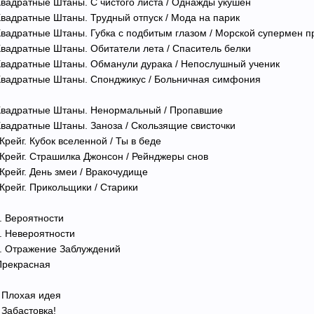
 Квадратные Штаны. С чистого листа / Однажды укушен
 Квадратные Штаны. Трудный отпуск / Мода на парик
 Квадратные Штаны. Губка с подбитым глазом / Морской супермен п
 Квадратные Штаны. Обитатели лета / Спаситель белки
 Квадратные Штаны. Обманули дурака / Непослушный ученик
 Квадратные Штаны. Спонджикус / Больничная симфония
 Квадратные Штаны. Ненормальный / Пропавшие
 Квадратные Штаны. Заноза / Скользящие свисточки
Крейг. Кубок вселенной / Ты в беде
 Крейг. Страшилка Джонсон / Рейнджеры снов
Крейг. День змеи / Вракочудище
Крейг. Прикольщики / Старики
. Вероятности
д. Невероятности
д. Отражение Заблуждений
Прекрасная
. Плохая идея
 Забастовка!