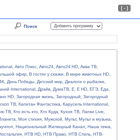
[ - ]
Добавить программу
Поиск
ational
,
Авто Плюс
,
Авто24
,
Авто24 HD
,
Аква ТВ
,
ольшой эфир
,
В гостях у сказки
,
В мире животных HD
,
4K
,
День Победы
,
Детский мир
,
Диалоги о рыбалке
,
ний International
,
Драйв
,
ДумаТВ
,
Е
,
Е HD
,
ЕГЭ
,
Еда
,
вно HD
,
Загородная жизнь
,
Загородный
,
Загородный
скоп ТВ
,
Капитан Фантастика
,
Карусель International
,
ик-ТВ
,
Кто есть кто
,
Кто Куда
,
Кухня ТВ
,
Лапки Live
,
Планета
,
Моя стихия
,
Мужской
,
Мульт
,
Мульт и музыка
,
аучпоп
,
Национальный Жилищный Канал
,
Наша тема
,
Ностальгия
,
НТВ HD
,
НТВ Право
,
НТВ Стиль
,
НТВ-