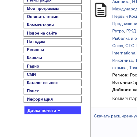
Регистрация
Америка
,
Н
Мои программы
Междунаро
Первый Кос
Оставить отзыв
Продвижен
Комментарии
Ретро
,
РЖД
Новое на сайте
Рыбалка и о
По годам
Союз
,
СТС I
Регионы
International
Каналы
Инкогнита
,
Радио
отрыва
,
Точ
СМИ
Регион:
Рос
Источник:
i
Каталог ссылок
Добавил на
Поиск
Комментар
Информация
Доска почета »
Скачать расширенну