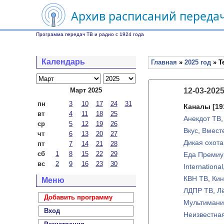
Архив расписаний передач
Программа передач ТВ и радио с 1924 года
Календарь
Главная
»
2025 год
» Т
Март 2025
12-03-202
пн
3
10
17
24
31
Каналы
[19
вт
4
11
18
25
Анекдот ТВ
ср
5
12
19
26
Вкус
,
Вмест
чт
6
13
20
27
Дикая охот
пт
7
14
21
28
сб
1
8
15
22
29
Еда Премиум
вс
2
9
16
23
30
International
КВН ТВ
,
Кин
Меню
ЛДПР ТВ
,
Л
Добавить программу
Мультимани
Вход
Неизвестна