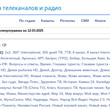
 телеканалов и радио
По годам
Каналы
Регионы
СМИ
Новое
елепрограмма на 12-03-2025
5
ср
,
1]
:
2х2
,
360° International
,
365 дней ТВ
,
7ТВ
,
8 канал
,
8 канал Intern
,
Аппетитный
,
Арсенал
,
АРТ
,
Белрос (ТРО)
,
Бобер
,
Большая Азия
,
Б
е-РФ
,
Вопросы и ответы
,
Время
,
Глазами туриста
,
Глазами туриста 
а HD
,
Дикая рыбалка HD
,
Дикий
,
Доктор
,
Домашние животные
,
Домаш
 International HD
,
Живая планета
,
Живи
,
Живи активно
,
Живи акти
,
Зал суда
,
Звезда Плюс
,
Здоровое ТВ
,
История
,
Кавказ 24
,
Калейдо
омульт
,
Китай ТВ (China TV)
,
Ключ
,
Конгресс ТВ
,
Красная линия
,
Кр
ёва
,
Мама
,
Министерство идей
,
Мир 24
,
Мир вокруг
,
Мой мир
,
Моя 
я
,
МультСезон
,
МЫ
,
Надежда
,
Нано
,
Народ Всё Видит
,
Наука 2.0
,
Н
я Планета
,
Неизвестная Россия
,
Новый игровой канал
,
Новый мир
,