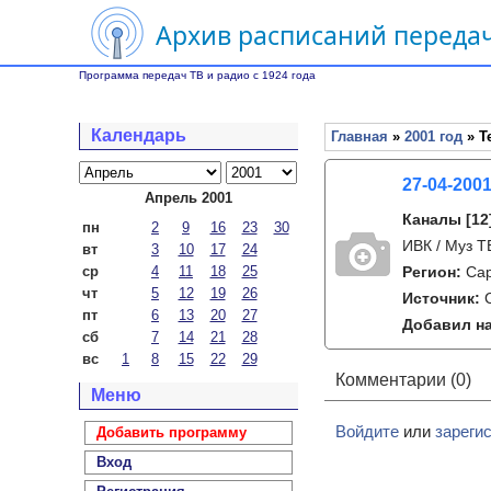
Архив расписаний передач
Программа передач ТВ и радио с 1924 года
Календарь
Главная
»
2001 год
» Т
27-04-2001
Апрель 2001
Каналы
[12
пн
2
9
16
23
30
ИВК / Муз Т
вт
3
10
17
24
ср
4
11
18
25
Регион:
Са
чт
5
12
19
26
Источник:
пт
6
13
20
27
Добавил на
сб
7
14
21
28
вс
1
8
15
22
29
Комментарии (0)
Меню
Войдите
или
зареги
Добавить программу
Вход