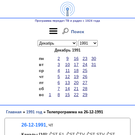
Программа передач ТВ и радио с 1924 года
Поиск
Декабрь 1991
пн
2
9
16
23
30
вт
3
10
17
24
31
ср
4
11
18
25
чт
5
12
19
26
пт
6
13
20
27
сб
7
14
21
28
вс
1
8
15
22
29
Главная
»
1991 год
» Телепрограмма на 26-12-1991
26-12-1991
, чт
Каналы
[10]
:
ČST F1, ČST ČTV, ČST STV, ČST