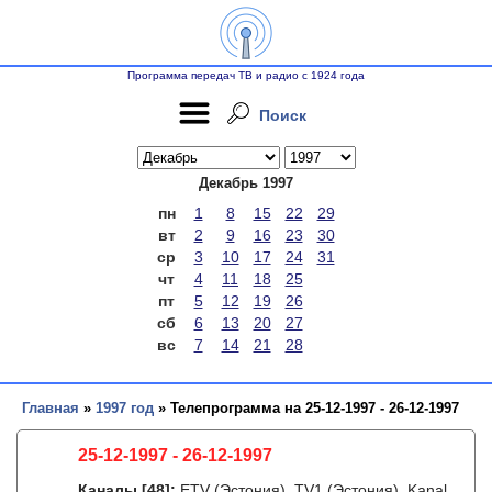
Программа передач ТВ и радио с 1924 года
Поиск
Декабрь 1997
пн
1
8
15
22
29
вт
2
9
16
23
30
ср
3
10
17
24
31
чт
4
11
18
25
пт
5
12
19
26
сб
6
13
20
27
вс
7
14
21
28
Главная
»
1997 год
» Телепрограмма на 25-12-1997 - 26-12-1997
25-12-1997 - 26-12-1997
Каналы
[48]
:
ETV (Эстония), TV1 (Эстония), Kanal