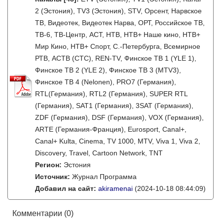
2 (Эстония), TV3 (Эстония), STV, Орсент, Нарвское
ТВ, Видеотек, Видеотек Нарва, ОРТ, Российское ТВ,
ТВ-6, ТВ-Центр, АСТ, НТВ, НТВ+ Наше кино, НТВ+
Мир Кино, НТВ+ Спорт, С.-Петербурга, Всемирное
РТВ, АСТВ (СТС), REN-TV, Финское ТВ 1 (YLE 1),
Финское ТВ 2 (YLE 2), Финское ТВ 3 (MTV3),
Финское ТВ 4 (Nelonen), PRO7 (Германия),
RTL(Германия), RTL2 (Германия), SUPER RTL
(Германия), SAT1 (Германия), 3SAT (Германия),
ZDF (Германия), DSF (Германия), VOX (Германия),
ARTE (Германия-Франция), Eurosport, Canal+,
Canal+ Kulta, Cinema, TV 1000, MTV, Viva 1, Viva 2,
Discovery, Travel, Cartoon Network, TNT
Регион:
Эстония
Источник:
Журнал Программа
Добавил на сайт:
akiramenai
(2024-10-18 08:44:09)
Комментарии (0)