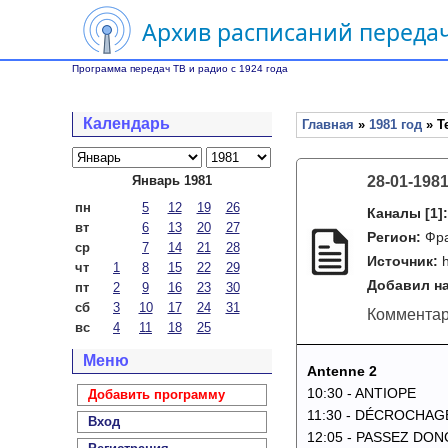
Архив расписаний передач
Программа передач ТВ и радио с 1924 года
Календарь
Главная
»
1981 год
» Т
Январь 1981
28-01-198
пн
5
12
19
26
Каналы
[1]
вт
6
13
20
27
Регион:
Фр
ср
7
14
21
28
Источник:
чт
1
8
15
22
29
Добавил на
пт
2
9
16
23
30
сб
3
10
17
24
31
Комментар
вс
4
11
18
25
Меню
Antenne 2
10:30 - ANTIOPE
Добавить программу
11:30 - DÉCROCHAG
Вход
12:05 - PASSEZ DONC 