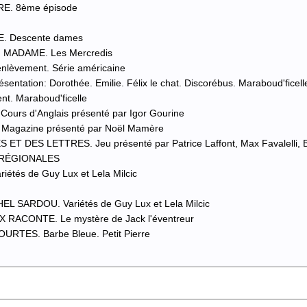
RE. 8ème épisode
E. Descente dames
I MADAME. Les Mercredis
nlèvement. Série américaine
entation: Dorothée. Emilie. Félix le chat. Discorébus. Maraboud'ficell
nt. Maraboud'ficelle
ours d'Anglais présenté par Igor Gourine
. Magazine présenté par Noël Mamère
 ET DES LETTRES. Jeu présenté par Patrice Laffont, Max Favalelli, 
S RÉGIONALES
iétés de Guy Lux et Lela Milcic
EL SARDOU. Variétés de Guy Lux et Lela Milcic
X RACONTE. Le mystère de Jack l'éventreur
URTES. Barbe Bleue. Petit Pierre