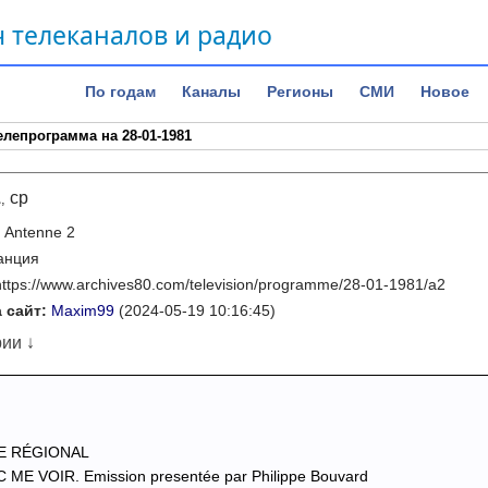
 телеканалов и радио
По годам
Каналы
Регионы
СМИ
Новое
елепрограмма на 28-01-1981
1
ср
,
:
Antenne 2
анция
https://www.archives80.com/television/programme/28-01-1981/a2
 сайт:
Maxim99
(2024-05-19 10:16:45)
ии ↓
E RÉGIONAL
ME VOIR. Emission presentée par Philippe Bouvard