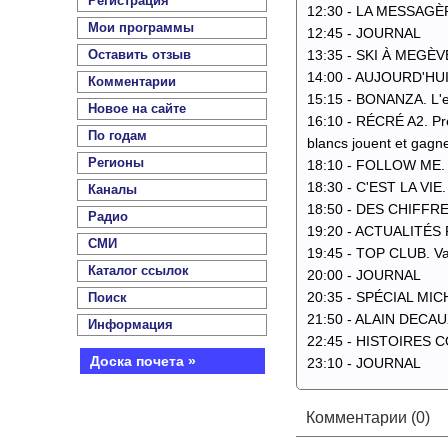
Регистрация
12:30 - LA MESSAGÈ
Мои программы
12:45 - JOURNAL
Оставить отзыв
13:35 - SKI À MEGÈV
14:00 - AUJOURD'HU
Комментарии
15:15 - BONANZA. L'e
Новое на сайте
16:10 - RÉCRÉ A2. Prés
По годам
blancs jouent et gagne
Регионы
18:10 - FOLLOW ME. C
18:30 - C'EST LA VIE
Каналы
18:50 - DES CHIFFRES
Радио
19:20 - ACTUALITÉ
СМИ
19:45 - TOP CLUB. Var
Каталог ссылок
20:00 - JOURNAL
20:35 - SPÉCIAL MICH
Поиск
21:50 - ALAIN DECAU
Информация
22:45 - HISTOIRES CO
Доска почета »
23:10 - JOURNAL
Комментарии (0)