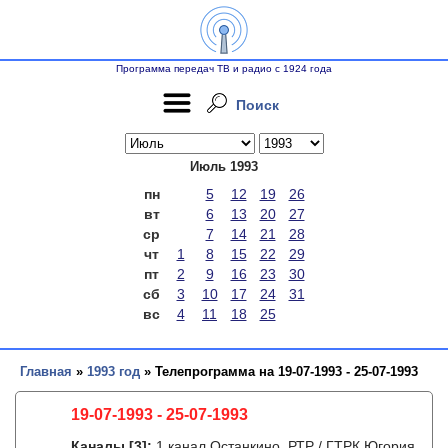
Программа передач ТВ и радио с 1924 года
Поиск
Июль 1993
пн
5
12
19
26
вт
6
13
20
27
ср
7
14
21
28
чт
1
8
15
22
29
пт
2
9
16
23
30
сб
3
10
17
24
31
вс
4
11
18
25
Главная
»
1993 год
» Телепрограмма на 19-07-1993 - 25-07-1993
19-07-1993 - 25-07-1993
Каналы
[3]
:
1 канал Останкино, РТР / ГТРК Югория