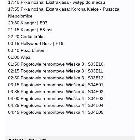
17:40 Piłka nożna: Ekstraklasa - wstęp do meczu
17:55 Piłka nożna: Ekstraklasa: Korona Kielce - Puszcza
Niepołomice
20:30 Klangor | E07
21:15 Klangor | E8-ost
22:20 Córka króla
00:15 Hollywood Buzz | E19
00:40 Poza biurem
01:00 Więź
01:50 Pogotowie remontowe Wieśka 3 | S03E10
02:15 Pogotowie remontowe Wieśka 3 | S03E11
02:50 Pogotowie remontowe Wieśka 3 | S03E12
03:15 Pogotowie remontowe Wieśka 4 | S04E01
03:35 Pogotowie remontowe Wieśka 4 | S04E02
04:00 Pogotowie remontowe Wieśka 4 | S04E03
04:25 Pogotowie remontowe Wieśka 4 | S04E04
04:45 Pogotowie remontowe Wieśka 4 | S04E05