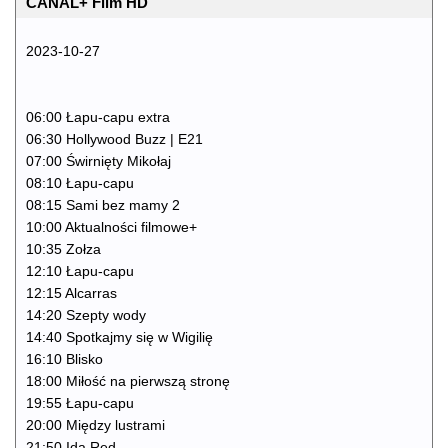
CANAL+ Film HD
2023-10-27
06:00 Łapu-capu extra
06:30 Hollywood Buzz | E21
07:00 Świrnięty Mikołaj
08:10 Łapu-capu
08:15 Sami bez mamy 2
10:00 Aktualności filmowe+
10:35 Zołza
12:10 Łapu-capu
12:15 Alcarras
14:20 Szepty wody
14:40 Spotkajmy się w Wigilię
16:10 Blisko
18:00 Miłość na pierwszą stronę
19:55 Łapu-capu
20:00 Między lustrami
21:50 Ida Red