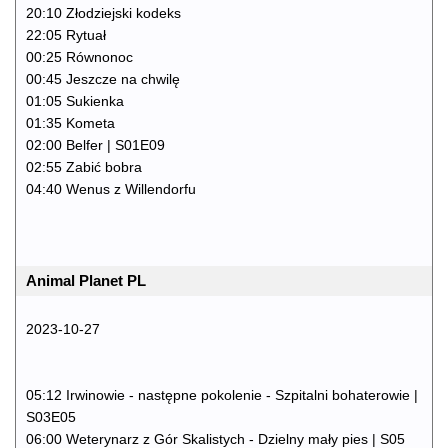
20:10 Złodziejski kodeks
22:05 Rytuał
00:25 Równonoc
00:45 Jeszcze na chwilę
01:05 Sukienka
01:35 Kometa
02:00 Belfer | S01E09
02:55 Zabić bobra
04:40 Wenus z Willendorfu
Animal Planet PL
2023-10-27
05:12 Irwinowie - następne pokolenie - Szpitalni bohaterowie |
S03E05
06:00 Weterynarz z Gór Skalistych - Dzielny mały pies | S05