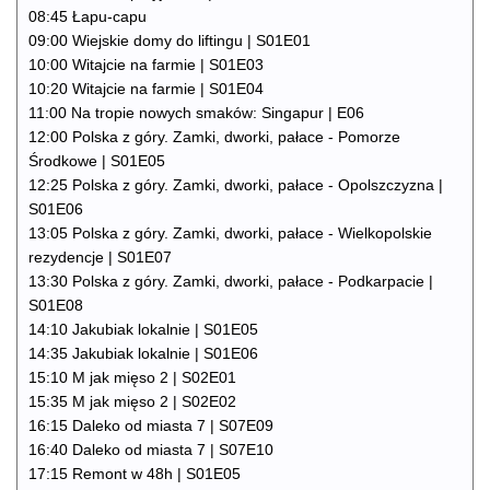
08:45 Łapu-capu
09:00 Wiejskie domy do liftingu | S01E01
10:00 Witajcie na farmie | S01E03
10:20 Witajcie na farmie | S01E04
11:00 Na tropie nowych smaków: Singapur | E06
12:00 Polska z góry. Zamki, dworki, pałace - Pomorze
Środkowe | S01E05
12:25 Polska z góry. Zamki, dworki, pałace - Opolszczyzna |
S01E06
13:05 Polska z góry. Zamki, dworki, pałace - Wielkopolskie
rezydencje | S01E07
13:30 Polska z góry. Zamki, dworki, pałace - Podkarpacie |
S01E08
14:10 Jakubiak lokalnie | S01E05
14:35 Jakubiak lokalnie | S01E06
15:10 M jak mięso 2 | S02E01
15:35 M jak mięso 2 | S02E02
16:15 Daleko od miasta 7 | S07E09
16:40 Daleko od miasta 7 | S07E10
17:15 Remont w 48h | S01E05