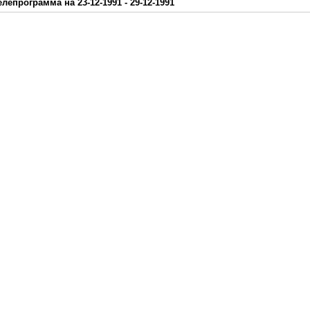
елепрограмма на 23-12-1991 - 29-12-1991