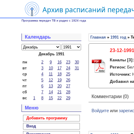
Архив расписаний передач
Программа передач ТВ и радио с 1924 года
Календарь
Главная
»
1991 год
» Т
23-12-1991
Декабрь 1991
Каналы
[3]
пн
2
9
16
23
30
Регион:
Бе
вт
3
10
17
24
31
ср
4
11
18
25
Источник:
чт
5
12
19
26
Добавил на
пт
6
13
20
27
сб
7
14
21
28
Комментарии (0)
вс
1
8
15
22
29
Меню
Войдите
или
зареги
Добавить программу
Вход