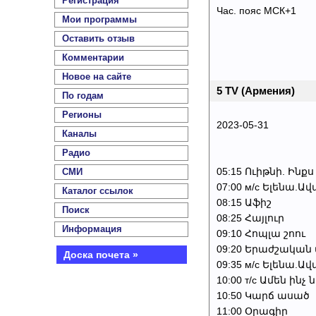
Регистрация
Час. пояс МСК+1
Мои программы
Оставить отзыв
Комментарии
Новое на сайте
5 TV (Армения)
По годам
Регионы
2023-05-31
Каналы
Радио
05:15 Ուիթնի. Ինք
СМИ
07:00 м/с Ելենա.
Каталог ссылок
08:15 Աֆիշ
Поиск
08:25 Հայլուր
Информация
09:10 Հոպլա շոու
09:20 Երաժշական
Доска почета »
09:35 м/с Ելենա.
10:00 т/с Ամեն ինչ 
10:50 Կարճ ասած
11:00 Օրագիր