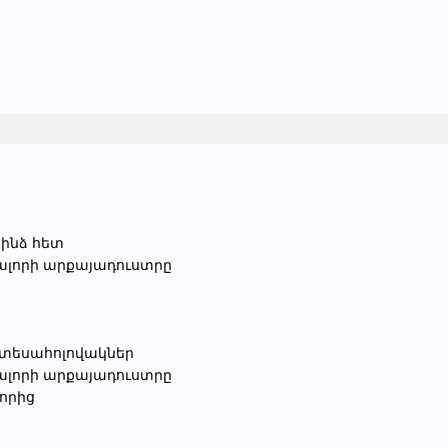
ս ինձ հետ
Ավալորի արքայադուստրը
 տեսահոլովակներ
Ավալորի արքայադուստրը
նորից