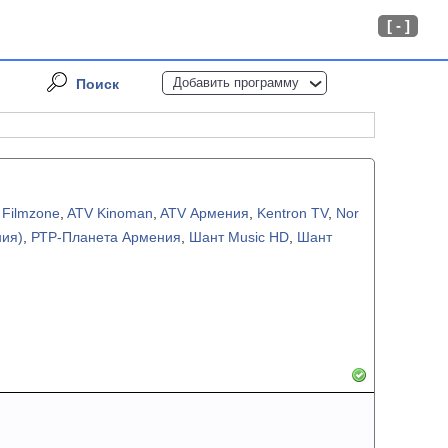
[ - ]
Добавить программу
Поиск
 Filmzone
,
ATV Kinoman
,
ATV Армения
,
Kentron TV
,
Nor
ния)
,
РТР-Планета Армения
,
Шант Music HD
,
Шант