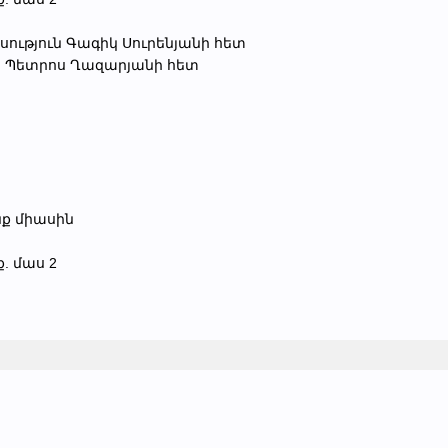
սություն Գագիկ Սուրենյանի հետ
յց Պետրոս Ղազարյանի հետ
ծ
ծ
ք միասին
ք. մաս 2