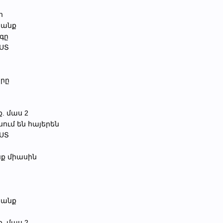
ո
կյանք
րգը
ԵՍՏ
երը
ք. մաս 2
սում են հայերեն
ԵՍՏ
ք միասին
կյանք
ք. մաս 2