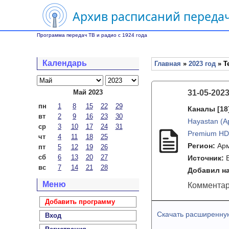
Архив расписаний передач
Программа передач ТВ и радио с 1924 года
Календарь
Главная
»
2023 год
» Т
Май 2023
31-05-202
пн
1
8
15
22
29
Каналы
[18
вт
2
9
16
23
30
Hayastan (
ср
3
10
17
24
31
Premium HD
чт
4
11
18
25
Регион:
Ар
пт
5
12
19
26
сб
6
13
20
27
Источник:
вс
7
14
21
28
Добавил на
Меню
Комментар
Добавить программу
Скачать расширенну
Вход