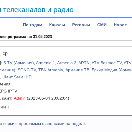
 телеканалов и радио
По годам
Каналы
Регионы
СМИ
Новое
елепрограмма на 31-05-2023
3
ср
,
]
:
5 TV (Армения)
,
Armenia 1
,
Armenia 2
,
ARTN
,
ATV Bazmoc TV
,
ATV
Армения)
,
SONG TV
,
TBN Armenia
,
Армения ТВ
,
Еркир Медия (Арме
,
Шант Serial HD
мения
EPG IPTV
 сайт:
Admin
(2023-06-04 20:02:04)
ии ↓
ю версию программы с анонсами на неделю