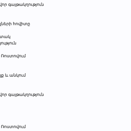
վոր գայթակղություն
րոլների հովիտը
ի տակ
կություն
մ Ռոստովում
ելք և անկում
վոր գայթակղություն
ց
մ Ռոստովում