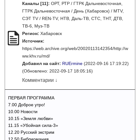
Каналы
[11]
:
ОРТ, РТР / ГТРК Дальневосточная,
ГТРК Дальневосточная / День (Хабаровск) / MTV,
СЭТ TV / REN-TV, НТВ, Даль-ТВ, СТС, ТНТ, ДТВ,
ТВ-6, Муз-ТВ
Регион:
Хабаровск
Источник:
https://web.archive.org/web/20020113142354/http://w
ww.khv.ru/md/
Добавил на сайт:
RUErmine
(2022-09-16 17:19:22)
(Обновлено: 2022-09-17 18:05:16)
Комментарии ↓
ПЕРВАЯ ПРОГРАММА
7.00 Доброе утро!
10.00 Новости
10.15 «Земля любви»
11.15 «Убойная сила-3»
12.20 Русский экстрим
12.50 Библиомания