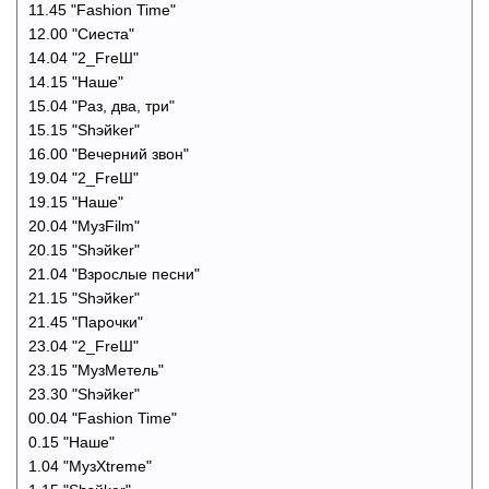
11.45 "Fashion Time"
12.00 "Сиеста"
14.04 "2_FreШ"
14.15 "Наше"
15.04 "Раз, два, три"
15.15 "Shэйker"
16.00 "Вечерний звон"
19.04 "2_FreШ"
19.15 "Наше"
20.04 "MузFilm"
20.15 "Shэйker"
21.04 "Взрослые песни"
21.15 "Shэйker"
21.45 "Парочки"
23.04 "2_FreШ"
23.15 "MузМетель"
23.30 "Shэйker"
00.04 "Fashion Time"
0.15 "Наше"
1.04 "МузXtreme"