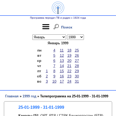
Программа передач ТВ и радио с 1924 года
Поиск
Январь 1999
пн
4
11
18
25
вт
5
12
19
26
ср
6
13
20
27
чт
7
14
21
28
пт
1
8
15
22
29
сб
2
9
16
23
30
вс
3
10
17
24
31
Главная
»
1999 год
» Телепрограмма на 25-01-1999 - 31-01-1999
25-01-1999 - 31-01-1999
Каналы
[5]
:
ОРТ, РТР / ГТРК Башкортостан (БТВ),