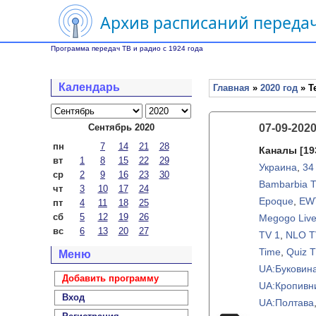
Архив расписаний передач
Программа передач ТВ и радио с 1924 года
Календарь
Главная
»
2020 год
» Т
Сентябрь 2020
07-09-202
пн
7
14
21
28
Каналы
[19
вт
1
8
15
22
29
Украина
,
34
ср
2
9
16
23
30
Bambarbia 
чт
3
10
17
24
Epoque
,
EW
пт
4
11
18
25
сб
5
12
19
26
Megogo Liv
вс
6
13
20
27
TV 1
,
NLO T
Time
,
Quiz 
Меню
UA:Буковин
Добавить программу
UA:Кропивн
Вход
UA:Полтава