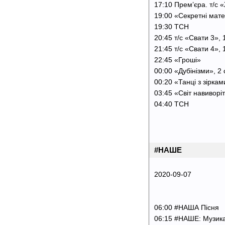
17:10 Прем’єра. т/с 
19:00 «Секретні мат
19:30 ТСН
20:45 т/с «Свати 3», 
21:45 т/с «Свати 4», 
22:45 «Гроші»
00:00 «Дубінізми», 2 
00:20 «Танці з зірками
03:45 «Світ навиворі
04:40 ТСН
#НАШЕ
2020-09-07
06:00 #НАША Пісня
06:15 #НАШЕ: Музик