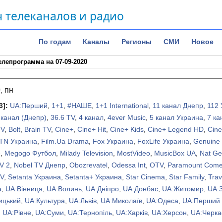
 телеканалов и радио
По годам
Каналы
Регионы
СМИ
Новое
елепрограмма на 07-09-2020
0
пн
,
3]
:
UA:Перший
,
1+1
,
#НАШЕ
,
1+1 International
,
11 канал Днепр
,
112 
 канал (Днепр)
,
36.6 TV
,
4 канал
,
4ever Music
,
5 канал Украина
,
7 ка
TV
,
Bolt
,
Brain TV
,
Cine+
,
Cine+ Hit
,
Cine+ Kids
,
Cine+ Legend HD
,
Cine
TN Украина
,
Film.Ua Drama
,
Fox Украина
,
FoxLife Украина
,
Genuine
e
,
Megogo Футбол
,
Milady Television
,
MostVideo
,
MusicBox UA
,
Nat Ge
V 2
,
Nobel TV Днепр
,
Obozrevatel
,
Odessa Int
,
OTV
,
Paramount Come
TV
,
Setanta Украина
,
Setanta+ Украина
,
Star Cinema
,
Star Family
,
Trav
а
,
UA:Вінниця
,
UA:Волинь
,
UA:Дніпро
,
UA:Донбас
,
UA:Житомир
,
UA:
ицький
,
UA:Культура
,
UA:Львів
,
UA:Миколаїв
,
UA:Одеса
,
UA:Перший
,
UA:Рівне
,
UA:Суми
,
UA:Тернопіль
,
UA:Харків
,
UA:Херсон
,
UA:Черка