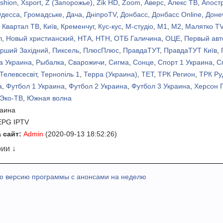
ashion
,
Xsport
,
Z (Запорожье)
,
Zik HD
,
Zoom
,
Аверс
,
Алекс ТВ
,
Апост
Одесса
,
Громадське
,
Дача
,
ДніпроTV
,
Донбасс
,
Донбасс Online
,
Доне
,
Квартал ТВ
,
Київ
,
Кременчуг
,
Кус-кус
,
М-студіо
,
М1
,
М2
,
Малятко T
л
,
Новый христианский
,
НТА
,
НТН
,
ОТБ Галичина
,
ОЦЕ
,
Первый ав
рший Західний
,
Пиксель
,
ПлюсПлюс
,
ПравдаТУТ
,
ПравдаТУТ Київ
,
а Украина
,
Рыбалка
,
Сварожичи
,
Сигма
,
Сонце
,
Спорт 1 Украина
,
С
Телевсесвіт
,
Тернопіль 1
,
Терра (Украина)
,
ТЕТ
,
ТРК Регион
,
ТРК Ру
а
,
Футбол 1 Украина
,
Футбол 2 Украина
,
Футбол 3 Украина
,
Херсон 
Эко-ТВ
,
Южная волна
раина
EPG IPTV
 сайт:
Admin
(2020-09-13 18:52:26)
ии ↓
ю версию программы с анонсами на неделю