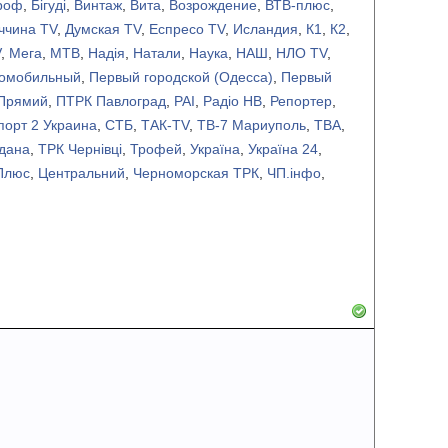
роф
,
Бiгудi
,
Винтаж
,
Вита
,
Возрождение
,
ВТВ-плюс
,
ччина TV
,
Думская TV
,
Еспресо TV
,
Исландия
,
К1
,
К2
,
V
,
Мега
,
МТВ
,
Надія
,
Натали
,
Наука
,
НАШ
,
НЛО TV
,
томобильный
,
Первый городской (Одесса)
,
Первый
Прямий
,
ПТРК Павлоград
,
РАІ
,
Радіо НВ
,
Репортер
,
порт 2 Украина
,
СТБ
,
ТАК-TV
,
ТВ-7 Мариуполь
,
ТВА
,
дана
,
ТРК Чернівці
,
Трофей
,
Україна
,
Україна 24
,
Плюс
,
Центральний
,
Черноморская ТРК
,
ЧП.iнфо
,