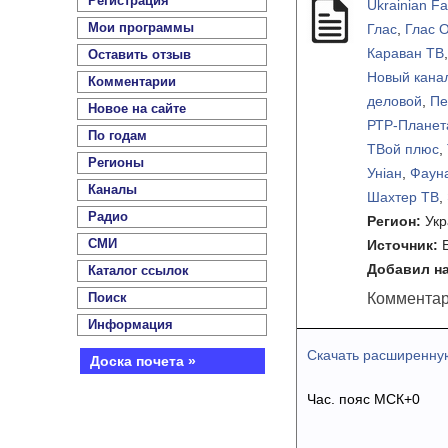
Регистрация
Ukrainian F
Мои программы
Глас
,
Глас 
Караван ТВ
Оставить отзыв
Новый кана
Комментарии
деловой
,
Пе
Новое на сайте
РТР-Планет
По годам
ТВой плюс
,
Регионы
Унiан
,
Фаун
Каналы
Шахтер ТВ
,
Радио
Регион:
Ук
СМИ
Источник:
Добавил на
Каталог ссылок
Поиск
Комментар
Информация
Скачать расширенну
Доска почета »
Час. пояс МСК+0