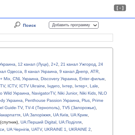
[ - ]
Добавить программу
Поиск
Украина
,
12 канал (Луцк)
,
2+2
,
21 канал Ужгород
,
24
нал Одесса
,
8 канал Украина
,
9 канал Днепр
,
ATR
,
+ Mix
,
CNL Украина
,
Discovery Украина
,
Enter-фильм
,
 TV
,
ICTV
,
ICTV Ukraine
,
Iндиго
,
Iнтер
,
Iнтер+
,
Lale
,
o Wild Украина
,
NavigatorTV
,
Niki Junior
,
Niki Kids
,
NLO
dy Украина
,
Penthouse Passion Украина
,
Plus
,
Prime
el Guide-TV
,
TV-4 (Тернополь)
,
TV5 (Запорожье)
,
Закарпаття
,
UA:Запоріжжя
,
UA:Київ
,
UA:Крим
,
(спутник),
UA:Перший Digital
,
UA:Поділля
,
си
,
UA:Чернігів
,
UATV
,
UKRAINE 1
,
UKRAINE 2
,