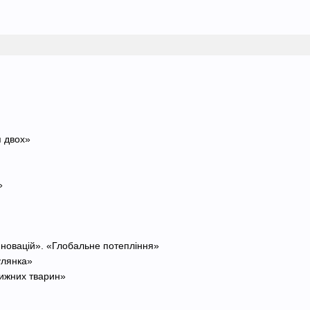
я двох»
»
нновацій». «Глобальне потепління»
улянка»
вижних тварин»