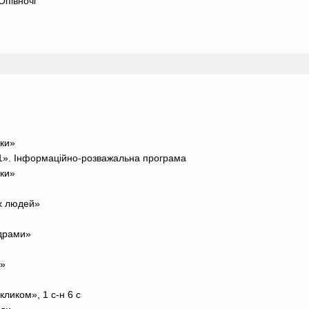
Опівночі
зки»
+1». Інформаційно-розважальна програма
зки»
х людей»
одрами»
т»
кликом», 1 с-н 6 с