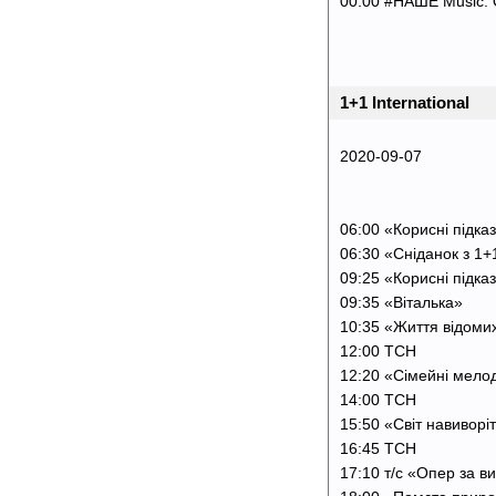
00:00 #НАШЕ Music: 
1+1 International
2020-09-07
06:00 «Корисні підка
06:30 «Сніданок з 1
09:25 «Корисні підка
09:35 «Віталька»
10:35 «Життя відоми
12:00 ТСН
12:20 «Сімейні мел
14:00 ТСН
15:50 «Світ навиворі
16:45 ТСН
17:10 т/с «Опер за ви