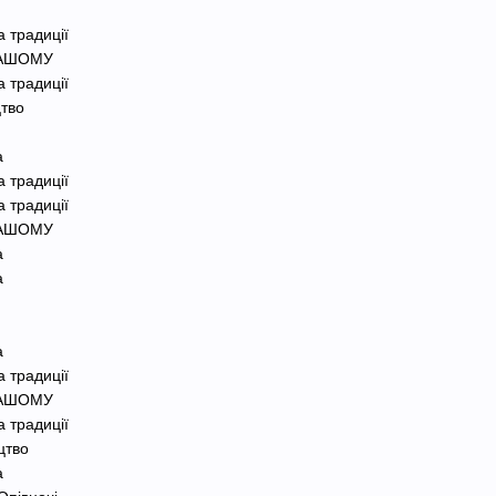
а традиції
-НАШОМУ
а традиції
тво
а
а традиції
а традиції
-НАШОМУ
а
а
а
а традиції
-НАШОМУ
а традиції
цтво
а