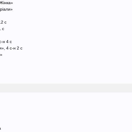
«Жінка»
еріали»
12 с
1 с
с-н 4 с
», 4 с-н 2 с
т»
а