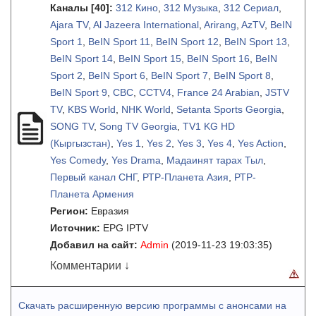
Каналы
[40]
:
312 Кино
,
312 Музыка
,
312 Сериал
,
Ajara TV
,
Al Jazeera International
,
Arirang
,
AzTV
,
BeIN
Sport 1
,
BeIN Sport 11
,
BeIN Sport 12
,
BeIN Sport 13
,
BeIN Sport 14
,
BeIN Sport 15
,
BeIN Sport 16
,
BeIN
Sport 2
,
BeIN Sport 6
,
BeIN Sport 7
,
BeIN Sport 8
,
BeIN Sport 9
,
CBC
,
CCTV4
,
France 24 Arabian
,
JSTV
TV
,
KBS World
,
NHK World
,
Setanta Sports Georgia
,
SONG TV
,
Song TV Georgia
,
TV1 KG HD
(Кыргызстан)
,
Yes 1
,
Yes 2
,
Yes 3
,
Yes 4
,
Yes Action
,
Yes Comedy
,
Yes Drama
,
Мадаинят тарах Тыл
,
Первый канал СНГ
,
РТР-Планета Азия
,
РТР-
Планета Армения
Регион:
Евразия
Источник:
EPG IPTV
Добавил на сайт:
Admin
(2019-11-23 19:03:35)
Комментарии ↓
Скачать расширенную версию программы с анонсами на