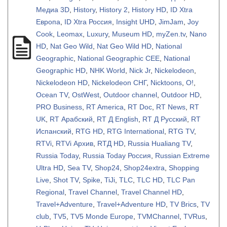
Медиа 3D
,
History
,
History 2
,
History HD
,
ID Xtra
Европа
,
ID Xtra Россия
,
Insight UHD
,
JimJam
,
Joy
Cook
,
Leomax
,
Luxury
,
Museum HD
,
myZen.tv
,
Nano
HD
,
Nat Geo Wild
,
Nat Geo Wild HD
,
National
Geographic
,
National Geographic CEE
,
National
Geographic HD
,
NHK World
,
Nick Jr
,
Nickelodeon
,
Nickelodeon HD
,
Nickelodeon СНГ
,
Nicktoons
,
O!
,
Ocean TV
,
OstWest
,
Outdoor channel
,
Outdoor HD
,
PRO Business
,
RT America
,
RT Doc
,
RT News
,
RT
UK
,
RT Арабский
,
RT Д English
,
RT Д Русский
,
RT
Испанский
,
RTG HD
,
RTG International
,
RTG TV
,
RTVi
,
RTVi Архив
,
RTД HD
,
Russia Hualiang TV
,
Russia Today
,
Russia Today Россия
,
Russian Extreme
Ultra HD
,
Sea TV
,
Shop24
,
Shop24extra
,
Shopping
Live
,
Shot TV
,
Spike
,
TiJi
,
TLC
,
TLC HD
,
TLC Pan
Regional
,
Travel Channel
,
Travel Channel HD
,
Travel+Adventure
,
Travel+Adventure HD
,
TV Brics
,
TV
club
,
TV5
,
TV5 Monde Europe
,
TVMChannel
,
TVRus
,