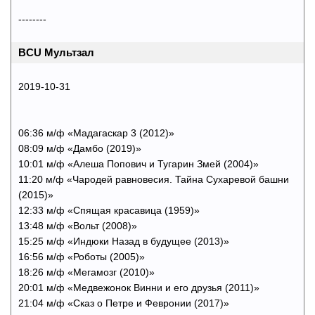
--------
BCU Мультзал
2019-10-31
06:36 м/ф «Мадагаскар 3 (2012)»
08:09 м/ф «Дамбо (2019)»
10:01 м/ф «Алеша Попович и Тугарин Змей (2004)»
11:20 м/ф «Чародей равновесия. Тайна Сухаревой башни
(2015)»
12:33 м/ф «Спящая красавица (1959)»
13:48 м/ф «Вольт (2008)»
15:25 м/ф «Индюки Назад в будущее (2013)»
16:56 м/ф «Роботы (2005)»
18:26 м/ф «Мегамозг (2010)»
20:01 м/ф «Медвежонок Винни и его друзья (2011)»
21:04 м/ф «Сказ о Петре и Февронии (2017)»