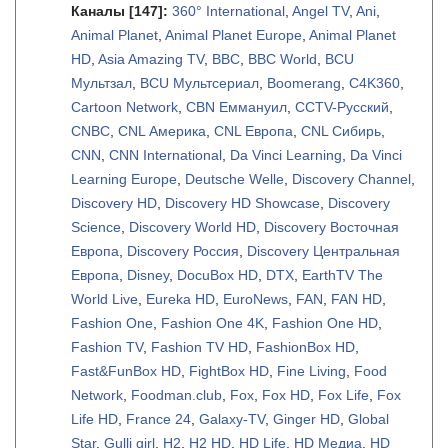
Каналы
[147]
:
360° International
,
Angel TV
,
Ani
,
Animal Planet
,
Animal Planet Europe
,
Animal Planet
HD
,
Asia Amazing TV
,
BBC
,
BBC World
,
BCU
Мультзал
,
BCU Мультсериал
,
Boomerang
,
C4K360
,
Cartoon Network
,
CBN Еммануил
,
CCTV-Русский
,
CNBC
,
CNL Америка
,
CNL Европа
,
CNL Сибирь
,
CNN
,
CNN International
,
Da Vinci Learning
,
Da Vinci
Learning Europe
,
Deutsche Welle
,
Discovery Channel
,
Discovery HD
,
Discovery HD Showcase
,
Discovery
Science
,
Discovery World HD
,
Discovery Восточная
Европа
,
Discovery Россия
,
Discovery Центральная
Европа
,
Disney
,
DocuBox HD
,
DTX
,
EarthTV The
World Live
,
Eureka HD
,
EuroNews
,
FAN
,
FAN HD
,
Fashion One
,
Fashion One 4K
,
Fashion One HD
,
Fashion TV
,
Fashion TV HD
,
FashionBox HD
,
Fast&FunBox HD
,
FightBox HD
,
Fine Living
,
Food
Network
,
Foodman.club
,
Fox
,
Fox HD
,
Fox Life
,
Fox
Life HD
,
France 24
,
Galaxy-TV
,
Ginger HD
,
Global
Star
,
Gulli girl
,
H2
,
H2 HD
,
HD Life
,
HD Медиа
,
HD