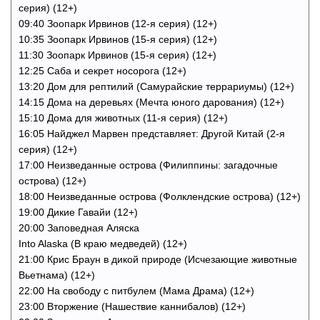
серия) (12+)
09:40 Зоопарк Ирвинов (12-я серия) (12+)
10:35 Зоопарк Ирвинов (15-я серия) (12+)
11:30 Зоопарк Ирвинов (15-я серия) (12+)
12:25 Саба и секрет носорога (12+)
13:20 Дом для рептилий (Самурайские террариумы) (12+)
14:15 Дома на деревьях (Мечта юного дарования) (12+)
15:10 Дома для животных (11-я серия) (12+)
16:05 Найджел Марвен представляет: Другой Китай (2-я
серия) (12+)
17:00 Неизведанные острова (Филиппины: загадочные
острова) (12+)
18:00 Неизведанные острова (Фолклендские острова) (12+)
19:00 Дикие Гавайи (12+)
20:00 Заповедная Аляска
Into Alaska (В краю медведей) (12+)
21:00 Крис Браун в дикой природе (Исчезающие животные
Вьетнама) (12+)
22:00 На свободу с питбулем (Мама Драма) (12+)
23:00 Вторжение (Нашествие каннибалов) (12+)