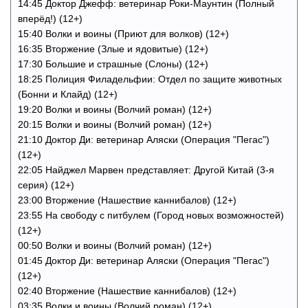
14:45 Доктор Джефф: ветеринар Роки-Маунтин (Полный
вперёд!) (12+)
15:40 Волки и воины (Приют для волков) (12+)
16:35 Вторжение (Злые и ядовитые) (12+)
17:30 Большие и страшные (Слоны) (12+)
18:25 Полиция Филадельфии: Отдел по защите животных
(Бонни и Клайд) (12+)
19:20 Волки и воины (Волчий роман) (12+)
20:15 Волки и воины (Волчий роман) (12+)
21:10 Доктор Ди: ветеринар Аляски (Операция "Пегас")
(12+)
22:05 Найджел Марвен представляет: Другой Китай (3-я
серия) (12+)
23:00 Вторжение (Нашествие каннибалов) (12+)
23:55 На свободу с питбулем (Город новых возможностей)
(12+)
00:50 Волки и воины (Волчий роман) (12+)
01:45 Доктор Ди: ветеринар Аляски (Операция "Пегас")
(12+)
02:40 Вторжение (Нашествие каннибалов) (12+)
03:35 Волки и воины (Волчий роман) (12+)