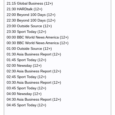
21:15 Global Business (12+)
21:30 HARDtalk (12+)
22:00 Beyond 100 Days (12+)
22:30 Beyond 100 Days (12+)
23:00 Outside Source (12+)
23:30 Sport Today (12+)
00:00 BBC World News America (12+)
00:30 BBC World News America (12+)
01:00 Outside Source (12+)
01:30 Asia Business Report (12+)
01:45 Sport Today (12+)
02:00 Newsday (12+)
02:30 Asia Business Report (12+)
02:45 Sport Today (12+)
03:30 Asia Business Report (12+)
03:45 Sport Today (12+)
04:00 Newsday (12+)
04:30 Asia Business Report (12+)
04:45 Sport Today (12+)