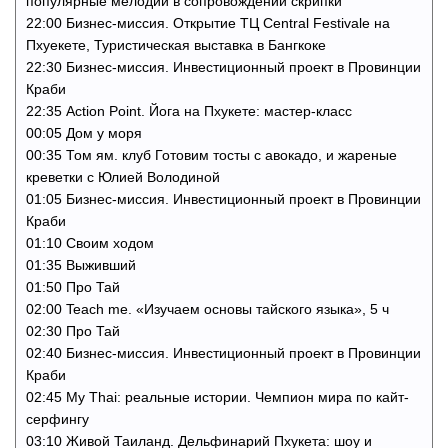
популярные мелодии в сопровождении скрипки
22:00 Бизнес-миссия. Открытие ТЦ Central Festivale на
Пхуекете, Туристическая выставка в Бангкоке
22:30 Бизнес-миссия. Инвестиционный проект в Провинции
Краби
22:35 Action Point. Йога на Пхукете: мастер-класс
00:05 Дом у моря
00:35 Том ям. клуб Готовим тосты с авокадо, и жареные
креветки с Юлией Володиной
01:05 Бизнес-миссия. Инвестиционный проект в Провинции
Краби
01:10 Своим ходом
01:35 Выживший
01:50 Про Тай
02:00 Teach me. «Изучаем основы тайского языка», 5 ч
02:30 Про Тай
02:40 Бизнес-миссия. Инвестиционный проект в Провинции
Краби
02:45 My Thai: реальные истории. Чемпион мира по кайт-
серфингу
03:10 Живой Таиланд. Дельфинарий Пхукета: шоу и