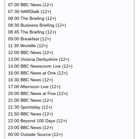
07:00 BBC News (12+)
07:30 HARDtalk (12+)
08:00 The Briefing (12+)
08:30 Business Briefing (12+)
08:45 The Briefing (12+)
09:00 Breakfast (12+)
11:30 Worklife (12+)
12:00 BBC News (12+)
13:00 Victoria Derbyshire (12+)
14:00 BBC Newsroom Live (12+)
16:00 BBC News at One (12+)
16:30 BBC News (12+)
17:00 Afternoon Live (12+)
20:00 BBC News at Five (12+)
21:00 BBC News (12+)
21:30 Sportsday (12+)
21:50 BBC News (12+)
22:00 Beyond 100 Days (12+)
23:00 BBC News (12+)
00:00 Outside Source (12+)