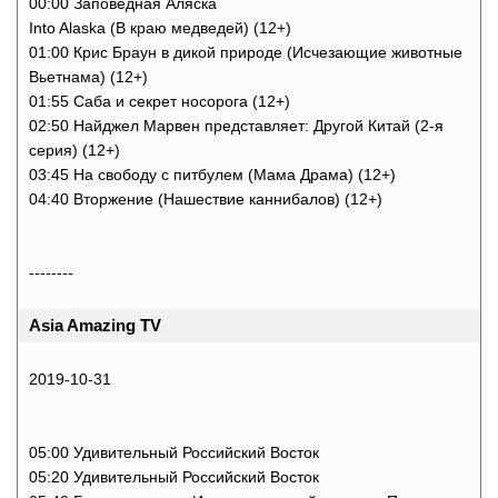
00:00 Заповедная Аляска
Into Alaska (В краю медведей) (12+)
01:00 Крис Браун в дикой природе (Исчезающие животные
Вьетнама) (12+)
01:55 Саба и секрет носорога (12+)
02:50 Найджел Марвен представляет: Другой Китай (2-я
серия) (12+)
03:45 На свободу с питбулем (Мама Драма) (12+)
04:40 Вторжение (Нашествие каннибалов) (12+)
--------
Asia Amazing TV
2019-10-31
05:00 Удивительный Российский Восток
05:20 Удивительный Российский Восток