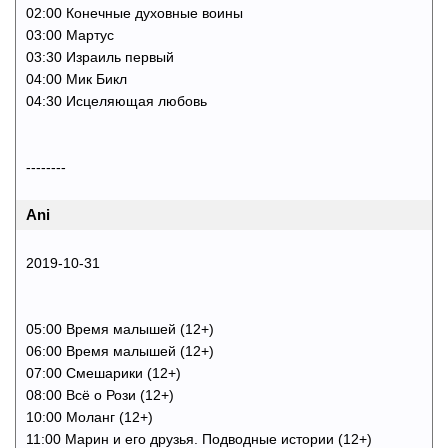
02:00 Конечные духовные воины
03:00 Мартус
03:30 Израиль первый
04:00 Мик Бикл
04:30 Исцеляющая любовь
--------
Ani
2019-10-31
05:00 Время малышей (12+)
06:00 Время малышей (12+)
07:00 Смешарики (12+)
08:00 Всё о Рози (12+)
10:00 Моланг (12+)
11:00 Марин и его друзья. Подводные истории (12+)