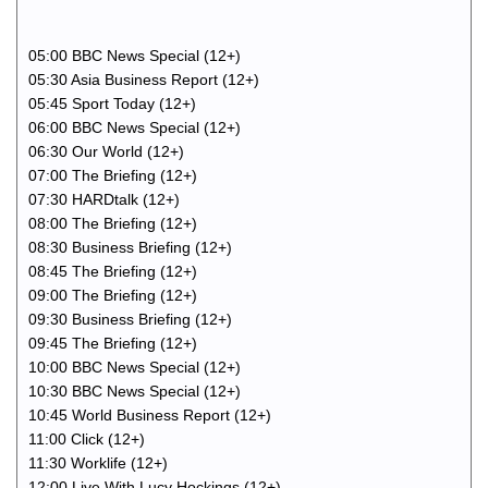
05:00 BBC News Special (12+)
05:30 Asia Business Report (12+)
05:45 Sport Today (12+)
06:00 BBC News Special (12+)
06:30 Our World (12+)
07:00 The Briefing (12+)
07:30 HARDtalk (12+)
08:00 The Briefing (12+)
08:30 Business Briefing (12+)
08:45 The Briefing (12+)
09:00 The Briefing (12+)
09:30 Business Briefing (12+)
09:45 The Briefing (12+)
10:00 BBC News Special (12+)
10:30 BBC News Special (12+)
10:45 World Business Report (12+)
11:00 Click (12+)
11:30 Worklife (12+)
12:00 Live With Lucy Hockings (12+)