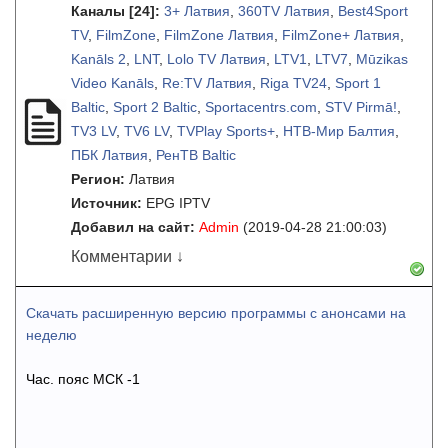
Каналы
[24]
:
3+ Латвия
,
360TV Латвия
,
Best4Sport
TV
,
FilmZone
,
FilmZone Латвия
,
FilmZone+ Латвия
,
Kanāls 2
,
LNT
,
Lolo TV Латвия
,
LTV1
,
LTV7
,
Mūzikas
Video Kanāls
,
Re:TV Латвия
,
Riga TV24
,
Sport 1
Baltic
,
Sport 2 Baltic
,
Sportacentrs.com
,
STV Pirmā!
,
TV3 LV
,
TV6 LV
,
TVPlay Sports+
,
НТВ-Мир Балтия
,
ПБК Латвия
,
РенТВ Baltic
Регион:
Латвия
Источник:
EPG IPTV
Добавил на сайт:
Admin
(2019-04-28 21:00:03)
Комментарии ↓
Скачать расширенную версию программы с анонсами на
неделю
Час. пояс МСК -1