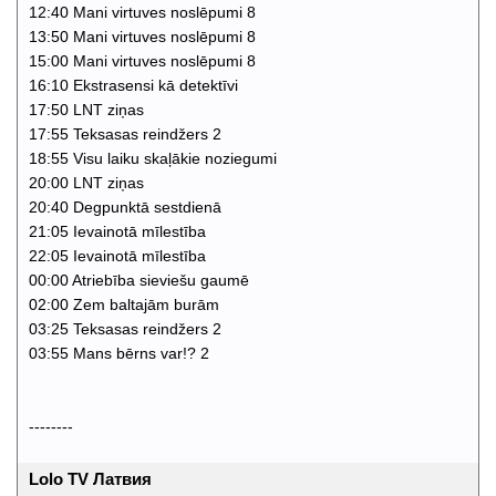
12:40 Mani virtuves noslēpumi 8
13:50 Mani virtuves noslēpumi 8
15:00 Mani virtuves noslēpumi 8
16:10 Ekstrasensi kā detektīvi
17:50 LNT ziņas
17:55 Teksasas reindžers 2
18:55 Visu laiku skaļākie noziegumi
20:00 LNT ziņas
20:40 Degpunktā sestdienā
21:05 Ievainotā mīlestība
22:05 Ievainotā mīlestība
00:00 Atriebība sieviešu gaumē
02:00 Zem baltajām burām
03:25 Teksasas reindžers 2
03:55 Mans bērns var!? 2
--------
Lolo TV Латвия