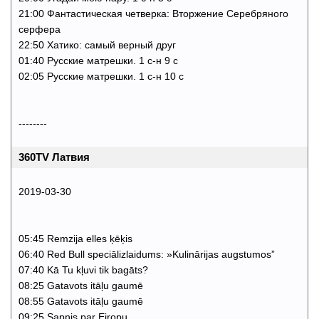
21:00 Фантастическая четверка: Вторжение Серебряного
серфера
22:50 Хатико: самый верный друг
01:40 Русские матрешки. 1 с-н 9 с
02:05 Русские матрешки. 1 с-н 10 с
--------
360TV Латвия
2019-03-30
05:45 Remzija elles ķēķis
06:40 Red Bull speciālizlaidums: »Kulinārijas augstumos”
07:40 Kā Tu kļuvi tik bagāts?
08:25 Gatavots itāļu gaumē
08:55 Gatavots itāļu gaumē
09:25 Sapnis par Eiropu