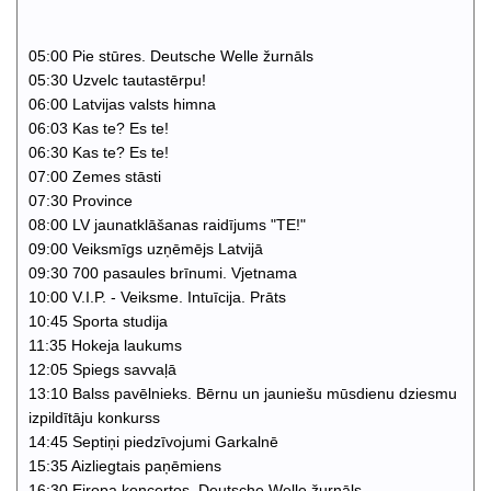
05:00 Pie stūres. Deutsche Welle žurnāls
05:30 Uzvelc tautastērpu!
06:00 Latvijas valsts himna
06:03 Kas te? Es te!
06:30 Kas te? Es te!
07:00 Zemes stāsti
07:30 Province
08:00 LV jaunatklāšanas raidījums "TE!"
09:00 Veiksmīgs uzņēmējs Latvijā
09:30 700 pasaules brīnumi. Vjetnama
10:00 V.I.P. - Veiksme. Intuīcija. Prāts
10:45 Sporta studija
11:35 Hokeja laukums
12:05 Spiegs savvaļā
13:10 Balss pavēlnieks. Bērnu un jauniešu mūsdienu dziesmu
izpildītāju konkurss
14:45 Septiņi piedzīvojumi Garkalnē
15:35 Aizliegtais paņēmiens
16:30 Eiropa koncertos. Deutsche Welle žurnāls