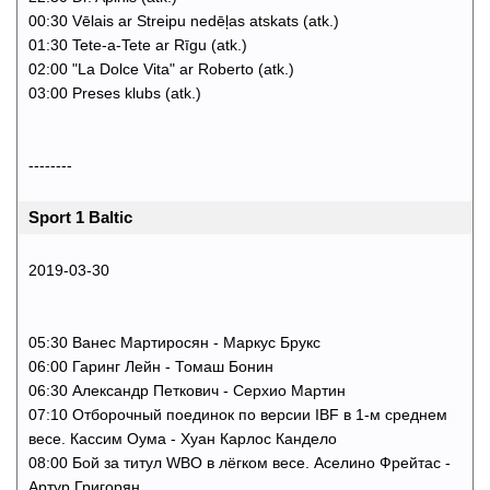
00:30 Vēlais ar Streipu nedēļas atskats (atk.)
01:30 Tete-a-Tete ar Rīgu (atk.)
02:00 "La Dolce Vita" ar Roberto (atk.)
03:00 Preses klubs (atk.)
--------
Sport 1 Baltic
2019-03-30
05:30 Ванес Мартиросян - Маркус Брукс
06:00 Гаринг Лейн - Томаш Бонин
06:30 Александр Петкович - Серхио Мартин
07:10 Отборочный поединок по версии IBF в 1-м среднем
весе. Кассим Оума - Хуан Карлос Кандело
08:00 Бой за титул WBO в лёгком весе. Аселино Фрейтас -
Артур Григорян