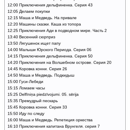
12:00 Приключения дельфиненка. Cерия 43
12:05 Делаем покупки
12:15 Маша и Медведь. На привале
12:20 Машины сказки. Каша из топора
12:25 Приключения Ади в подводном мире. Часть 2
13:40 Весенний сюрприз
13:50 Лягушенок ищет папу
14:00 Малыши Юрского Периода. Серия 06
14:15 Приключения дельфиненка. Cерия 50
14:20 Приключения на Волшебном острове. Серия 20
14:45 Коровка конни. Cерия 26
14:50 Маша и Медведь. Подкидыш
15:00 Гуси-Лебеди
15:15 Ломаем часы
15:25 Delfīniņa piedzīvojumi. 05. sērija
15:35 Премудрый пескарь
15:45 Коровка конни. Cерия 33
15:50 Иду по следу
16:00 Маша и Медведь. Репетиция оркества
16:10 Приключения капитана Врунгеля. серия 7