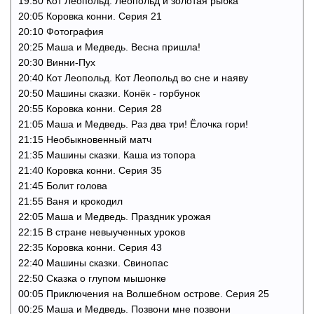
19:50 Кот Леопольд. Леопольд и золотая рыбка
20:05 Коровка конни. Cерия 21
20:10 Фотография
20:25 Маша и Медведь. Весна пришла!
20:30 Винни-Пух
20:40 Кот Леопольд. Кот Леопольд во сне и наяву
20:50 Машины сказки. Конёк - горбунок
20:55 Коровка конни. Cерия 28
21:05 Маша и Медведь. Раз два три! Ёлочка гори!
21:15 Необыкновенный матч
21:35 Машины сказки. Каша из топора
21:40 Коровка конни. Cерия 35
21:45 Болит голова
21:55 Ваня и крокодил
22:05 Маша и Медведь. Праздник урожая
22:15 В стране невыученных уроков
22:35 Коровка конни. Cерия 43
22:40 Машины сказки. Свинопас
22:50 Сказка о глупом мышонке
00:05 Приключения на Волшебном острове. Серия 25
00:25 Маша и Медведь. Позвони мне позвони