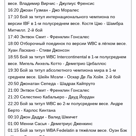
весе. Владимир Вирчис - Джулиус Френсис
16:20 Джоан Гузман - Джо Моралес
17:10 Бой за титул интернационального чемпиона по
версии IBF в 1-м полусреднем весе. Костя Цзю - Шамбра
Митчелл. 2-й бой
17:40 Энтвон Смит - Френклин Гонсалес
18:00 Отборочный поединок по версии WBC в лёгком весе.
Хуан Ласкано - Стиви Джонсон
18:55 Бой за титул WBC Interсontinental в 1-м полусреднем
весе. Мигель Анхель Котто - Деметрио Цебаллос
19:30 Бой за титул абсолютного чемпиона мира в 1-м
среднем весе. Шейн Мозли - Оскар Де Ла Хойя. 2-й бой
20:50 Джонатан Сепеда - Шадрак Кайпруто
21:00 Энтвон Смит - Френклин Гонсалес
21:20 Селестино Кабальеро - Дауд Йордан
22:20 Бой за титул WBC во 2-м полусреднем весе. Андре
Берто - Карлос Кинтана
00:10 Джон Дадди - Валид Шмичет
01:00 Менни Сасья - Деметриус Дженкинс
01:15 Бой за титул WBA Fedelatin в тяжёлом весе. Оуэн Бэк