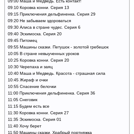
09:00 Маша и Медведь. Есть контакт!
09:10 Коровка конни. Cерия 13
09:15 Приключения дельфиненка. Cерия 29
09:20 Не забываем здороваться
09:30 Алиса в стране чудес. Серия 6
09:40 Эскимоска. Серия 20
09:45 Питомец
09:55 Машины сказки. Петушок - золотой гребешок
10:05 В стране невыученных уроков
10:25 Коровка конни. Cерия 20
10:30 Черепаха и заяц
10:40 Маша и Медведь. Красота - страшная сила
10:45 Жираф и очки
10:55 Спасение белочки
11:00 Приключения дельфиненка. Cерия 36
11:05 Снеговик
11:15 Будем есть все
11:30 Коровка конни. Cерия 27
11:35 Эскимоска. Серия 01
11:40 Хочу берет
11:50 Машины сказки. Храбрый портняжка