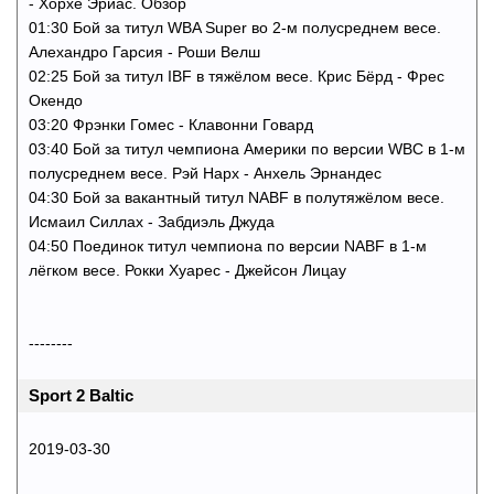
- Хорхе Эриас. Обзор
01:30 Бой за титул WBA Super во 2-м полусреднем весе.
Алехандро Гарсия - Роши Велш
02:25 Бой за титул IBF в тяжёлом весе. Крис Бёрд - Фрес
Окендо
03:20 Фрэнки Гомес - Клавонни Говард
03:40 Бой за титул чемпиона Америки по версии WBC в 1-м
полусреднем весе. Рэй Нарх - Анхель Эрнандес
04:30 Бой за вакантный титул NABF в полутяжёлом весе.
Исмаил Силлах - Забдиэль Джуда
04:50 Поединок титул чемпиона по версии NABF в 1-м
лёгком весе. Рокки Хуарес - Джейсон Лицау
--------
Sport 2 Baltic
2019-03-30