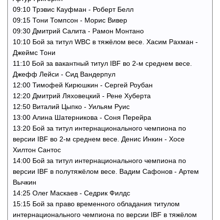
09:10 Трэвис Кауфман - Роберт Белл
09:15 Тони Томпсон - Морис Вивер
09:30 Дмитрий Салита - Рамон Монтано
10:10 Бой за титул WBC в тяжёлом весе. Хасим Рахман -
Джеймс Тони
11:10 Бой за вакантный титул IBF во 2-м среднем весе.
Джефф Лейси - Сид Вандерпул
12:00 Тимофей Кирюшкин - Сергей Роубан
12:20 Дмитрий Ляховецкий - Рене Хуберта
12:50 Виталий Цыпко - Уильям Руис
13:00 Алина Шатерникова - Соня Перейра
13:20 Бой за титул интернационального чемпиона по
версии IBF во 2-м среднем весе. Денис Инкин - Хосе
Хилтон Сантос
14:00 Бой за титул интернационального чемпиона по
версии IBF в полутяжёлом весе. Вадим Сафонов - Артем
Вычкин
14:25 Олег Маскаев - Седрик Филдс
15:15 Бой за право временного обладания титулом
интернационального чемпиона по версии IBF в тяжёлом