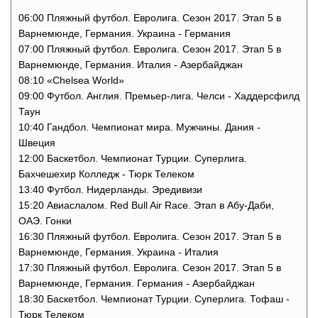
06:00 Пляжный футбол. Евролига. Сезон 2017. Этап 5 в
Варнемюнде, Германия. Украина - Германия
07:00 Пляжный футбол. Евролига. Сезон 2017. Этап 5 в
Варнемюнде, Германия. Италия - Азербайджан
08:10 «Chelsea World»
09:00 Футбол. Англия. Премьер-лига. Челси - Хаддерсфилд
Таун
10:40 Гандбол. Чемпионат мира. Мужчины. Дания -
Швеция
12:00 Баскетбол. Чемпионат Турции. Суперлига.
Бахчешехир Колледж - Тюрк Телеком
13:40 Футбол. Нидерланды. Эредивизи
15:20 Авиаслалом. Red Bull Air Race. Этап в Абу-Даби,
ОАЭ. Гонки
16:30 Пляжный футбол. Евролига. Сезон 2017. Этап 5 в
Варнемюнде, Германия. Украина - Италия
17:30 Пляжный футбол. Евролига. Сезон 2017. Этап 5 в
Варнемюнде, Германия. Германия - Азербайджан
18:30 Баскетбол. Чемпионат Турции. Суперлига. Тофаш -
Тюрк Телеком