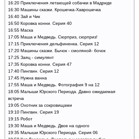
16:20 Приключения летающей собачки в Мадриде
16:30 Машины сказки. Крошечка-Хаврошечка
16:40 Зай и Чик
16:50 Коровка конни. Cерия 40
16:55 Маска
17:05 Маша и Медведь. Сюрприз, сюрприз!
17:15 Приключения дельфиненка. Cерия 12
17:20 Машины сказки. Бычок - смоляной- бочок
17:25 Заяц - симулянт
17:35 Коровка конни. Cерия 47
17:40 Пингвин. Cерия 12
17:45 Нужна ванна
17:55 Маша и Медведь. Фотография 9 на 12
18:05 Малыши Юрского Периода. Давно ожидаемая
встреча
19:05 Охотник за сокровищами
19:10 Пингвин. Cерия 19
19:15 Робот
19:30 Маша и Медведь. Двое на одного
19:35 Малыши Юрского Периода. Серия 06