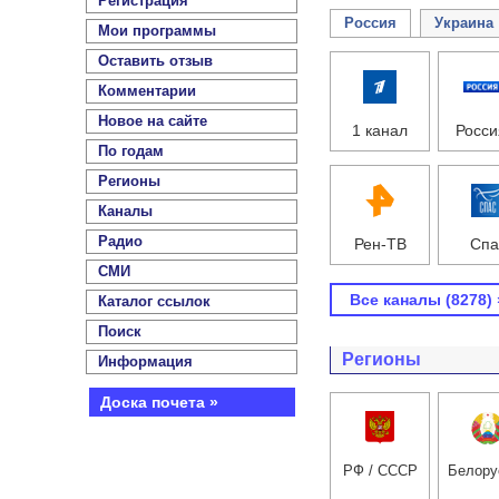
Регистрация
Россия
Украина
Мои программы
Оставить отзыв
Комментарии
Новое на сайте
1 канал
Росси
По годам
Регионы
Каналы
Радио
Рен-ТВ
Спа
СМИ
Все каналы (8278) 
Каталог ссылок
Поиск
Регионы
Информация
Доска почета »
РФ / СССР
Белору