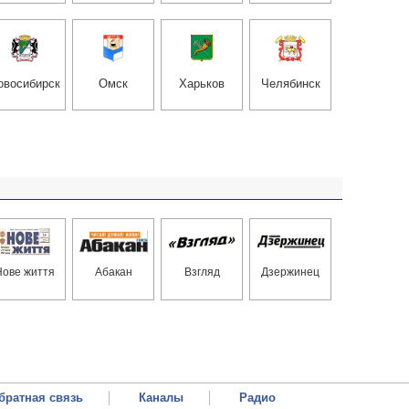
овоси­бирск
Омск
Харьков
Челябинск
Нове життя
Абакан
Взгляд
Дзержинец
братная связь
Каналы
Радио