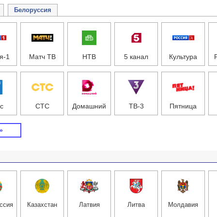
Белоруссия
я-1
Матч ТВ
НТВ
5 канал
Культура
с
СТС
Домашний
ТВ-3
Пятница
»
ссия
Казахстан
Латвия
Литва
Молдавия