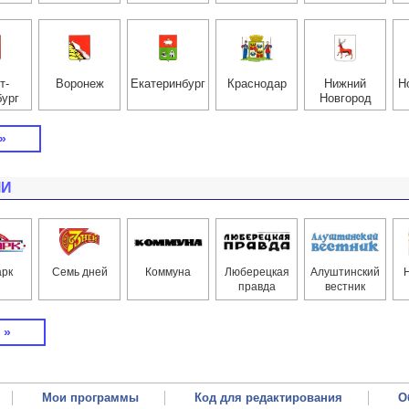
т-
Воронеж
Екатерин­бург
Краснодар
Нижний
Н
бург
Новгород
»
МИ
арк
Семь дней
Коммуна
Люберецкая
Алуштинский
правда
вестник
 »
Мои программы
Код для редактирования
О