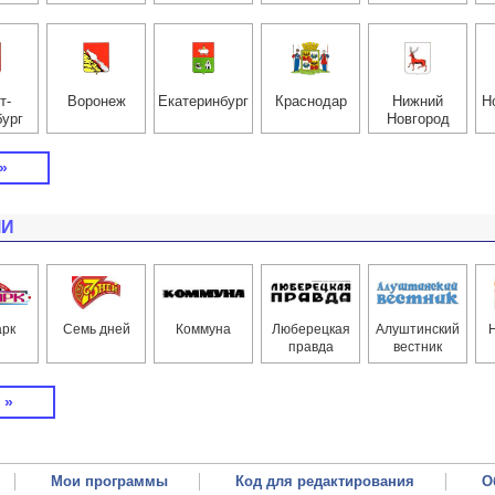
т-
Воронеж
Екатерин­бург
Краснодар
Нижний
Н
бург
Новгород
»
МИ
арк
Семь дней
Коммуна
Люберецкая
Алуштинский
правда
вестник
 »
Мои программы
Код для редактирования
О