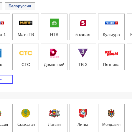
Белоруссия
я-1
Матч ТВ
НТВ
5 канал
Культура
с
СТС
Домашний
ТВ-3
Пятница
»
ссия
Казахстан
Латвия
Литва
Молдавия