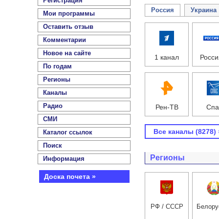
Регистрация
Россия
Украина
Мои программы
Оставить отзыв
Комментарии
Новое на сайте
1 канал
Росси
По годам
Регионы
Каналы
Радио
Рен-ТВ
Спа
СМИ
Все каналы (8278) 
Каталог ссылок
Поиск
Регионы
Информация
Доска почета »
РФ / СССР
Белору